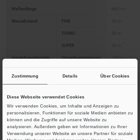
Wellenlänge
660 nm
Messabstand
FINE
20 m
TURBO
30 m
*1
SUPER
30 m
Umgebungsbestän
Umgebungstemper
-10 bis +55 °C
digkeit
atur
Material
Gehäuse
Glasfaserverst
Zustimmung
Details
Über Cookies
Linsenabdeckung
Transparenter 
Diese Webseite verwendet Cookies
Reflexionsspiegel
ABS-Kunststoff
Wir verwenden Cookies, um Inhalte und Anzeigen zu
Gewicht
Circa 45 g
personalisieren, Funktionen für soziale Medien anbieten zu
können und die Zugriffe auf unsere Website zu
analysieren. Außerdem geben wir Informationen zu Ihrer
*1
Bei Verwendung des OP-42198 beträgt der Messabstand 50 m.
Ö
Verwendung unserer Website an unsere Partner für soziale
*2
Norbornen-Kunststoff oder Acryl