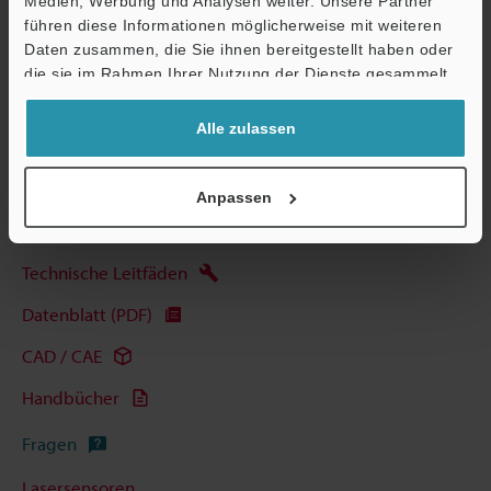
Medien, Werbung und Analysen weiter. Unsere Partner
Support
führen diese Informationen möglicherweise mit weiteren
Daten zusammen, die Sie ihnen bereitgestellt haben oder
die sie im Rahmen Ihrer Nutzung der Dienste gesammelt
Datenblatt (PDF)
haben.
Alle zulassen
Andere Modelle
Anpassen
Technische Leitfäden
Datenblatt (PDF)
CAD / CAE
Handbücher
Fragen
Lasersensoren