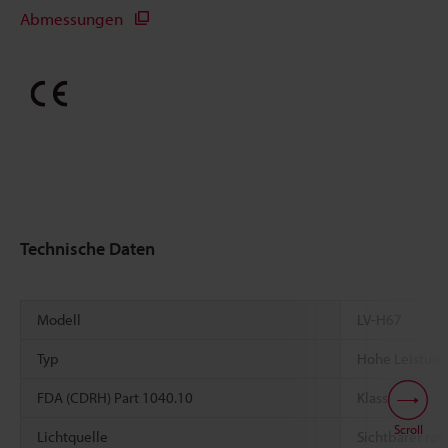
Abmessungen
Technische Daten
Modell
LV-H67
Typ
Hohe Leistung
FDA (CDRH) Part 1040.10
Klasse II
Scroll
Lichtquelle
Sichtbarer rot