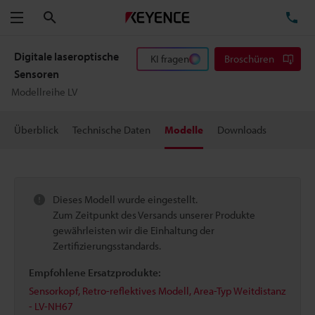
Suchen
TE
Menü
Digitale laseroptische
KI fragen
Broschüren
Sensoren
Modellreihe LV
Überblick
Technische Daten
Modelle
Downloads
Dieses Modell wurde eingestellt.
Zum Zeitpunkt des Versands unserer Produkte
gewährleisten wir die Einhaltung der
Zertifizierungsstandards.
Empfohlene Ersatzprodukte:
Sensorkopf, Retro-reflektives Modell, Area-Typ Weitdistanz
- LV-NH67