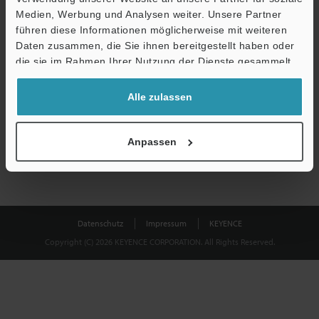
Medien, Werbung und Analysen weiter. Unsere Partner
führen diese Informationen möglicherweise mit weiteren
Download
Daten zusammen, die Sie ihnen bereitgestellt haben oder
die sie im Rahmen Ihrer Nutzung der Dienste gesammelt
haben.
Datenschutz ist uns wichtig - Ihre Daten werden niemals
Alle zulassen
weitergegeben.
Datenschutz
Anpassen
Datenschutz
Impressum
KEYENCE
Copyright (C) 2026 KEYENCE CORPORATION. All Rights Reserved.