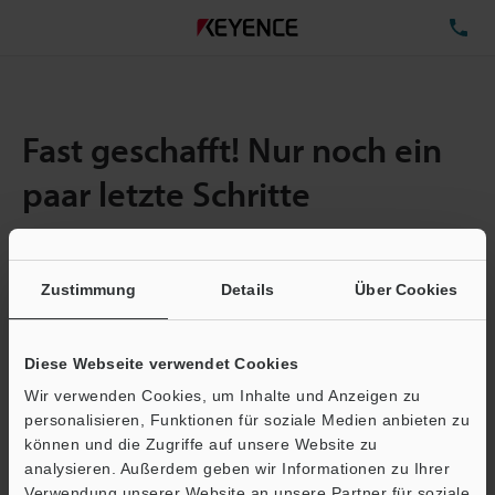
TE
Fast geschafft! Nur noch ein
paar letzte Schritte
Zustimmung
Details
Über Cookies
Menge:
1
Gesamtgröße der Datei:
0.71MB
Diese Webseite verwendet Cookies
Wir verwenden Cookies, um Inhalte und Anzeigen zu
E-Mail-Adresse
(erforderlich)
personalisieren, Funktionen für soziale Medien anbieten zu
können und die Zugriffe auf unsere Website zu
analysieren. Außerdem geben wir Informationen zu Ihrer
Verwendung unserer Website an unsere Partner für soziale