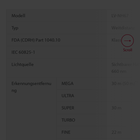
Modell
LV-NH67
Typ
Weitdistanz
FDA (CDRH) Part 1040.10
Klasse 1
Scroll
IEC 60825-1
Lichtquelle
Sichtbarer Hal
660 nm
*1
Erkennungsentfernu
MEGA
30 m (50 m)
ng
ULTRA
SUPER
30 m
TURBO
FINE
22 m