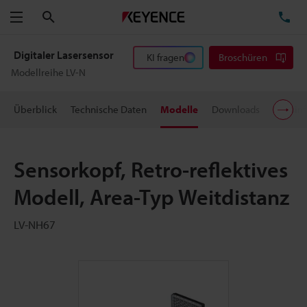
Suchen
TE
Menü
Digitaler Lasersensor
KI fragen
Broschüren
Modellreihe LV-N
Überblick
Technische Daten
Modelle
Downloads
Preisin
Sensorkopf, Retro-reflektives
Modell, Area-Typ Weitdistanz
LV-NH67