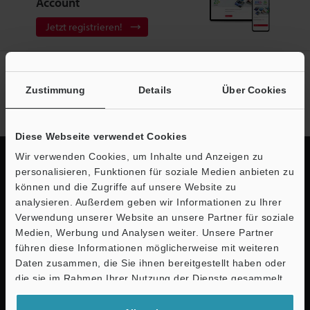
Account
Jetzt registrieren!
Newsletter-Anmeldung
Zustimmung
Details
Über Cookies
Jetzt anmelden
Diese Webseite verwendet Cookies
Wir verwenden Cookies, um Inhalte und Anzeigen zu
personalisieren, Funktionen für soziale Medien anbieten zu
können und die Zugriffe auf unsere Website zu
Schnelle Lieferung und
analysieren. Außerdem geben wir Informationen zu Ihrer
Verwendung unserer Website an unsere Partner für soziale
umfassender Support
Medien, Werbung und Analysen weiter. Unsere Partner
führen diese Informationen möglicherweise mit weiteren
KEYENCE unterstützt Sie von der Produktauswahl bis hin zur Inbetriebnahme
Daten zusammen, die Sie ihnen bereitgestellt haben oder
und darüber hinaus durch Spezialisten bei Ihnen vor Ort.
die sie im Rahmen Ihrer Nutzung der Dienste gesammelt
haben.