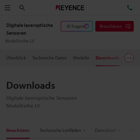
Suchen
TE
Menü
Digitale laseroptische
KI fragen
Broschüren
Sensoren
Modellreihe LV
Überblick
Technische Daten
Modelle
Downloads
Preisi
Downloads
Digitale laseroptische Sensoren
Modellreihe LV
Broschüren
Technische Leitfäden
Datenblatt
CAD 