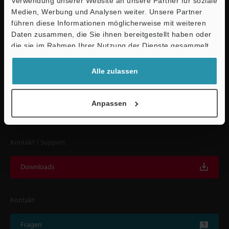
Verwendung unserer Website an unsere Partner für soziale
Medien, Werbung und Analysen weiter. Unsere Partner
führen diese Informationen möglicherweise mit weiteren
Ö
Daten zusammen, die Sie ihnen bereitgestellt haben oder
Schnelle Lieferung und
Support
die sie im Rahmen Ihrer Nutzung der Dienste gesammelt
haben.
umfassender Support
Alle zulassen
KEYENCE unterstützt Sie von der Produktauswahl bis hin zur Inbetriebnahme
und darüber hinaus durch Spezialisten bei Ihnen vor Ort.
Anpassen
Kontakt / Support
Downloads
Kontakt
Fragen