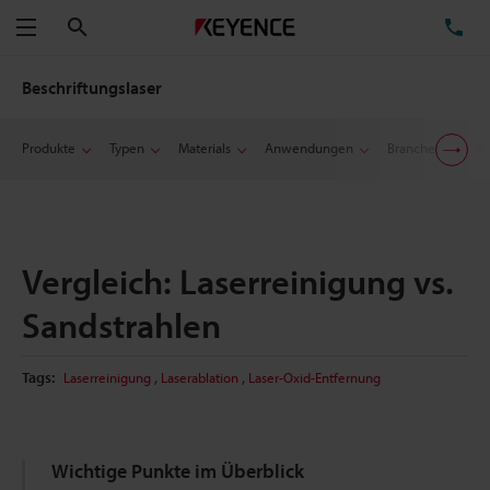
Suchen
TE
Menü
Beschriftungslaser
Produkte
Typen
Materials
Anwendungen
Branchen
Su
Vergleich: Laserreinigung vs.
Sandstrahlen
,
,
Tags:
Laserreinigung
Laserablation
Laser-Oxid-Entfernung
Wichtige Punkte im Überblick