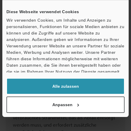
Oberflächenschichten, während Sandstrahlen
Schleifmittel (=Sand) mit Druckluft auf die
Diese Webseite verwendet Cookies
Oberfläche schießt. Laserreinigung ist präziser
Wir verwenden Cookies, um Inhalte und Anzeigen zu
und substratschonender, Sandstrahlen ist
personalisieren, Funktionen für soziale Medien anbieten zu
effizienter bei der großflächigen Entfernung.
können und die Zugriffe auf unsere Website zu
analysieren. Außerdem geben wir Informationen zu Ihrer
Verwendung unserer Website an unsere Partner für soziale
Medien, Werbung und Analysen weiter. Unsere Partner
führen diese Informationen möglicherweise mit weiteren
Welches Verfahren ist umweltfreundlicher:
Ö
Daten zusammen, die Sie ihnen bereitgestellt haben oder
Laserreinigung oder Sandstrahlen?
Support
die sie im Rahmen Ihrer Nutzung der Dienste gesammelt
haben.
Alle zulassen
Laserreinigung ist deutlich umweltfreundlicher:
Es werden keine Strahlmedien, Chemikalien oder
Wasser benötigt, und es entsteht kein
Anpassen
Sekundärabfall. Sandstrahlen erzeugt Staub und
verbrauchtes Strahlmittel, das als Abfall entsorgt
werden muss, und erfordert zusätzliche