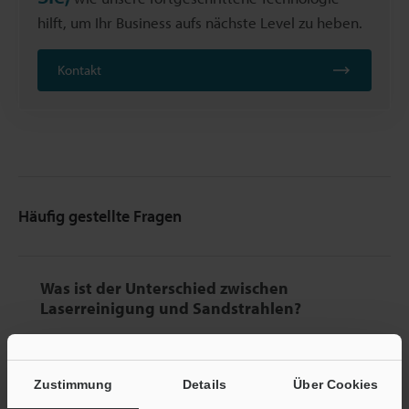
hilft, um Ihr Business aufs nächste Level zu heben.
Kontakt
Häufig gestellte Fragen
Was ist der Unterschied zwischen
Laserreinigung und Sandstrahlen?
Laserreinigung nutzt fokussierte Laserpulse zur
Zustimmung
Details
Über Cookies
berührungslosen Verdampfung von