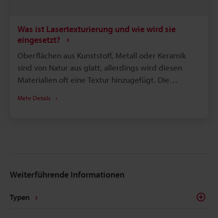
Was ist Lasertexturierung und wie wird sie
eingesetzt?
Oberflächen aus Kunststoff, Metall oder Keramik
sind von Natur aus glatt, allerdings wird diesen
Materialien oft eine Textur hinzugefügt. Die
Texturierung - das Hinzufügen einer natürlichen
Mehr Details
Holzmaserung, eines Leders oder eines matten
Musters zu einem Material - wird in fast jeder
Branche eingesetzt. Von der Elektronik bis zur Mode
ist die Verwendung von Texturen aus ästhetischen
Gründen, zur Verlängerung der Lebensdauer oder
zur Erzeugung einer hochwertigen Haptik ein weit
Weiterführende Informationen
verbreitetes Herstellungsverfahren. Der Einsatz
eines Laserbeschrifters für die Lasertexturierung ist
Typen
hierfür eine schnelle, saubere und präzise Methode.