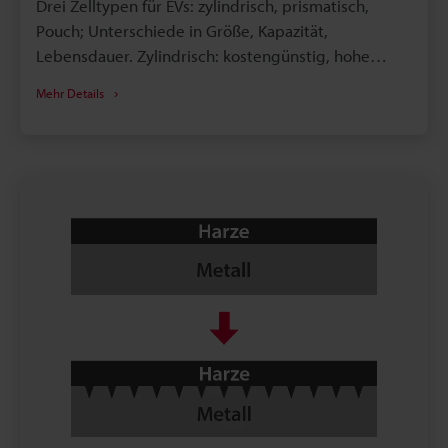
Drei Zelltypen für EVs: zylindrisch, prismatisch,
Pouch; Unterschiede in Größe, Kapazität,
Lebensdauer. Zylindrisch: kostengünstig, hohe
Zyklenzahl und Temperaturbeständigkeit, aber
Mehr Details
geringere Packungsdichte. Prismatisch: hohe
Kapazität und Raumausnutzung, aber höhere Kosten
und kürzere Lebensdauer. Pouch: leicht und
platzsparend mit hoher Kapazität, jedoch teurer und
mit erhöhtem Überhitzungsrisiko.
Laserkennzeichnung unterstützt die
Rückverfolgbarkeit von Kathoden/Anodenfolien
über alle Produktionsschritte.