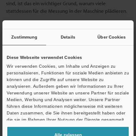
sind, ist das ein wichtiger Grund, warum viele
stattdessen für die Messung in der Maschine plädieren.
Die
KMGs
von KEYENCE sind jedoch anders aufgebaut.
Sie sind handgeführt, tragbar und erfordern nur drei
Zustimmung
Details
Über Cookies
Schritte. KEYENCE bietet zwei KMGs an: die
Modellreihen XM und WM. Diese KMGs können von
jedem benutzt werden, auch ohne offizielle
Diese Webseite verwendet Cookies
Messtechnikausbildung. XM und WM arbeiten mit einer
Wir verwenden Cookies, um Inhalte und Anzeigen zu
Tracking-Kamera, die das von sieben Markierern
personalisieren, Funktionen für soziale Medien anbieten zu
ausgesandte Nah-Infrarot-Licht einfängt, um die
können und die Zugriffe auf unsere Website zu
Koordinaten zu erfassen. Diese Messgeräte für die
analysieren. Außerdem geben wir Informationen zu Ihrer
Verwendung unserer Website an unsere Partner für soziale
Werkstatt verfügen über eine intuitive
Medien, Werbung und Analysen weiter. Unsere Partner
Benutzeroberfläche, bei der Sie nur das Werkzeug
führen diese Informationen möglicherweise mit weiteren
Ö
auswählen, das Teil mit dem Messtaster berühren und
Daten zusammen, die Sie ihnen bereitgestellt haben oder
auf Messen drücken müssen.
Support
die sie im Rahmen Ihrer Nutzung der Dienste gesammelt
haben.
Alle zulassen