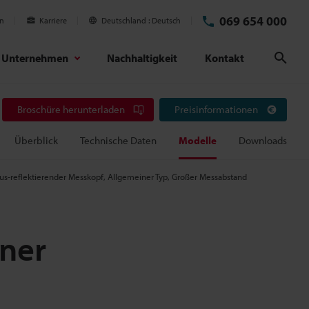
069 654 000
en
Karriere
Deutschland
Deutsch
Unternehmen
Nachhaltigkeit
Kontakt
Suc
Broschüre herunterladen
Preisinformationen
Überblick
Technische Daten
Modelle
Downloads
fus-reflektierender Messkopf, Allgemeiner Typ, Großer Messabstand
iner