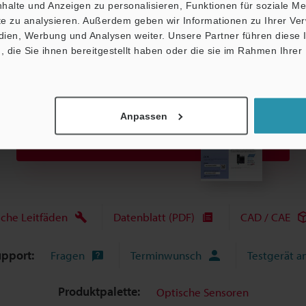
halte und Anzeigen zu personalisieren, Funktionen für soziale M
ite zu analysieren. Außerdem geben wir Informationen zu Ihrer V
edien, Werbung und Analysen weiter. Unsere Partner führen diese
die Sie ihnen bereitgestellt haben oder die sie im Rahmen Ihrer
Anpassen
Broschüre herunterladen
sche Leitfäden
Datenblatt (PDF)
CAD / CAE
upport:
Fragen
Terminwunsch
Testgerät a
Produktpalette:
Optische Sensoren