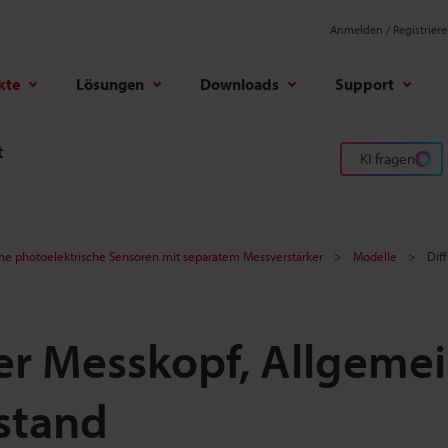
Anmelden / Registrier
kte
Lösungen
Downloads
Support
t
KI fragen
ine photoelektrische Sensoren mit separatem Messverstärker
Modelle
Dif
der Messkopf, Allgeme
stand