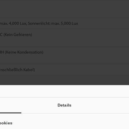
ax. 4,000 Lux, Sonnenlicht: max. 5,000 Lux
°C (Kein Gefrieren)
RH (Keine Kondensation)
inschließlich Kabel)
 die Größe eines messbaren Objekts aus dem höchstmöglichen Messabst
Details
Datenblatt (PDF)
Andere Modelle
ookies