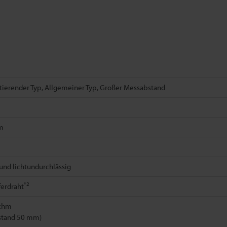
ktierender Typ, Allgemeiner Typ, Großer Messabstand
m
und lichtundurchlässig
*2
erdraht
chm
stand 50 mm)