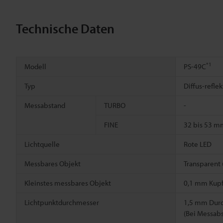
Technische Daten
*1
Modell
PS-49C
Typ
Diffus-refle
Messabstand
TURBO
-
FINE
32 bis 53 m
Lichtquelle
Rote LED
Messbares Objekt
Transparent 
Kleinstes messbares Objekt
0,1 mm Kupf
Lichtpunktdurchmesser
1,5 mm Dur
(Bei Messab