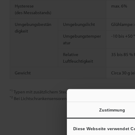
Hysterese
max. 6%
(des Messabstands)
Umgebungsbestän
Umgebungslicht
Glühlampe: m
digkeit
Umgebungstemper
-10 bis +50 
atur
Relative
35 bis 85 % 
Luftfeuchtigkeit
Gewicht
Circa 30 g (e
*1
Typen mit zusätzlichem Stecker
*2
Bei Lichtschrankensensoren gibt das kleinste messbare Objekt
Zustimmung
Diese Webseite verwendet C