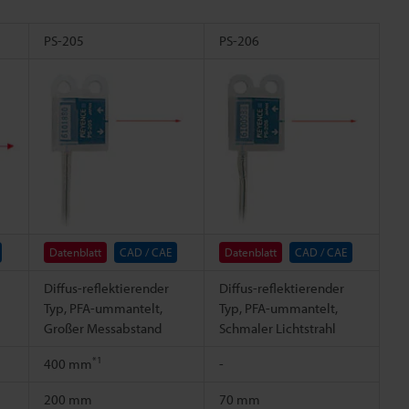
PS-205
PS-206
Datenblatt
CAD / CAE
Datenblatt
CAD / CAE
Diffus-reflektierender
Diffus-reflektierender
Typ, PFA-ummantelt,
Typ, PFA-ummantelt,
Großer Messabstand
Schmaler Lichtstrahl
*1
400 mm
-
200 mm
70 mm