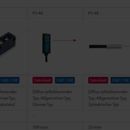
PS-46
PS-48
CAD / CAE
Datenblatt
CAD / CAE
Datenblatt
CAD / CAE
ktierender
Diffus-reflektierender
Diffus-reflektierender
iner Typ,
Typ, Allgemeiner Typ,
Typ, Allgemeiner Typ,
abstand
Dünner Typ
Zylindrischer Typ
-
100 mm
25 mm