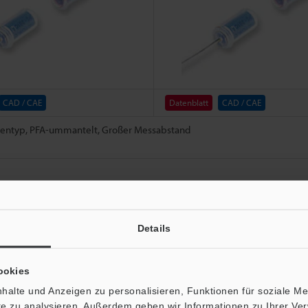
CAD / CAE
Datenblatt
CAD / CAE
kentyp, PFA-ummantelt, Großer Messabstand
Details
*2
tundurchlässig
ookies
*2
tundurchlässig
halte und Anzeigen zu personalisieren, Funktionen für soziale M
ite zu analysieren. Außerdem geben wir Informationen zu Ihrer V