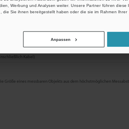
edien, Werbung und Analysen weiter. Unsere Partner führen diese
ax. 4,000 Lux, Sonnenlicht: max. 12,000 Lux
die Sie ihnen bereitgestellt haben oder die sie im Rahmen Ihrer
°C (Kein Gefrieren)
RH (Keine Kondensation)
Anpassen
inschließlich Kabel)
 die Größe eines messbaren Objekts aus dem höchstmöglichen Messabst