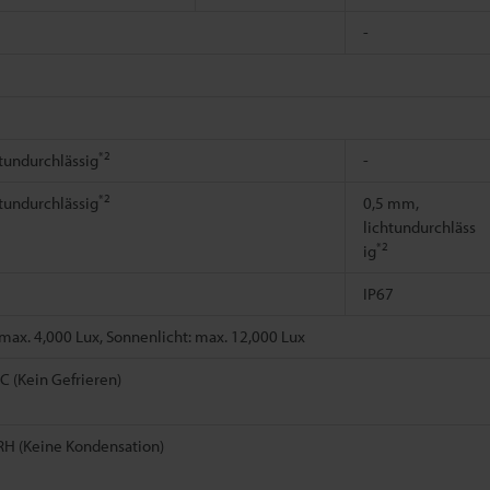
-
*2
tundurchlässig
-
*2
tundurchlässig
0,5 mm,
lichtundurchläss
*2
ig
IP67
ax. 4,000 Lux, Sonnenlicht: max. 12,000 Lux
°C (Kein Gefrieren)
RH (Keine Kondensation)