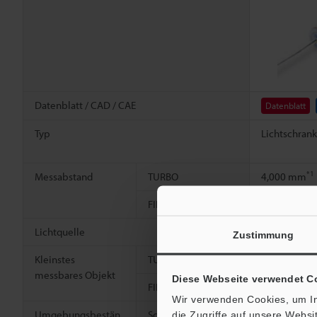
Datenblatt / CAD / CAE
Datenblatt
Typ
Lichtschran
*1
Messabstand
TURBO
4,000 mm
FINE
2,000 mm
Lichtquelle
Infrarot LED
Zustimmung
Kleinstes
TURBO
1,2 mm, lich
messbares Objekt
Diese Webseite verwendet C
FINE
0,8 mm, lich
Wir verwenden Cookies, um In
Umgebungsbestän
Schutzart
IP67
die Zugriffe auf unsere Webs