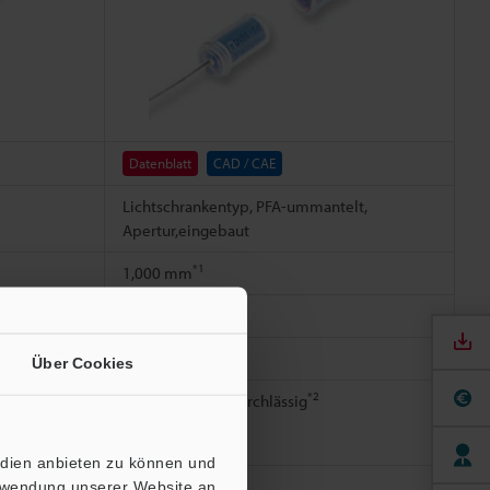
Datenblatt
CAD / CAE
Lichtschrankentyp, PFA-ummantelt,
Apertur,eingebaut
*1
1,000 mm
500 mm
Über Cookies
*2
0,5 mm, lichtundurchlässig
edien anbieten zu können und
erwendung unserer Website an