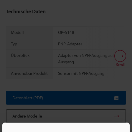
Technische Daten
Modell
OP-5148
Typ
PNP-Adapter
Überblick
Adapter von NPN-Ausgang auf PNP-
Ausgang.
Scroll
Anwendbar Produkt
Sensor mit NPN-Ausgang
Datenblatt (PDF)
Andere Modelle