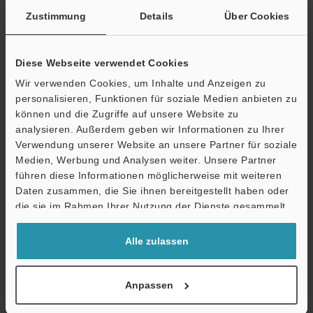
Zustimmung
Details
Über Cookies
Broschüre herunterladen
Diese Webseite verwendet Cookies
Wir verwenden Cookies, um Inhalte und Anzeigen zu
personalisieren, Funktionen für soziale Medien anbieten zu
können und die Zugriffe auf unsere Website zu
Technische Leitfäden
analysieren. Außerdem geben wir Informationen zu Ihrer
Verwendung unserer Website an unsere Partner für soziale
Datenblatt (PDF)
Medien, Werbung und Analysen weiter. Unsere Partner
führen diese Informationen möglicherweise mit weiteren
Handbücher
Ö
Daten zusammen, die Sie ihnen bereitgestellt haben oder
Support
Software
die sie im Rahmen Ihrer Nutzung der Dienste gesammelt
haben.
Fragen
Alle zulassen
Terminwunsch
Anpassen
Testgerät anfordern