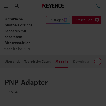
Suchen
TE
Menü
Ultrakleine
KI fragen
Broschüren
photoelektrische
Sensoren mit
separatem
Messverstärker
Modellreihe PS-N
Überblick
Technische Daten
Modelle
Downloads
Preisin
PNP-Adapter
OP-5148