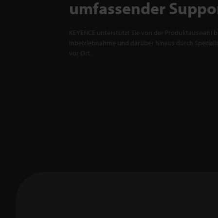
umfassender Suppo
KEYENCE unterstützt Sie von der Produktauswahl bi
Inbetriebnahme und darüber hinaus durch Spezialis
vor Ort.