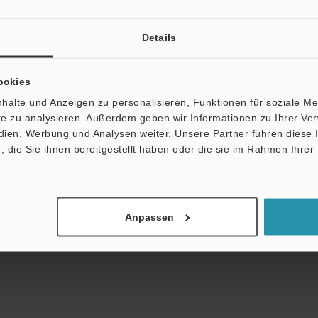
Broschüre herunterladen
Details
ookies
fäden
Datenblatt (PDF)
CAD / CAE
Ha
halte und Anzeigen zu personalisieren, Funktionen für soziale M
ite zu analysieren. Außerdem geben wir Informationen zu Ihrer V
edien, Werbung und Analysen weiter. Unsere Partner führen diese
upport:
Fragen
Terminwunsch
Testgerät a
die Sie ihnen bereitgestellt haben oder die sie im Rahmen Ihrer
Produktpalette:
Lichtleitersensoren
Anpassen