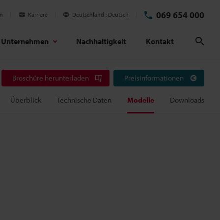
069 654 000
en
Karriere
Deutschland
Deutsch
Unternehmen
Nachhaltigkeit
Kontakt
Suc
Broschüre herunterladen
Preisinformationen
Überblick
Technische Daten
Modelle
Downloads