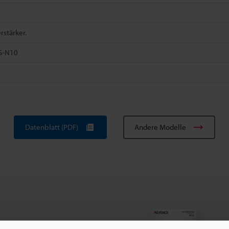
rstärker.
S-N10
Datenblatt (PDF)
Andere Modelle