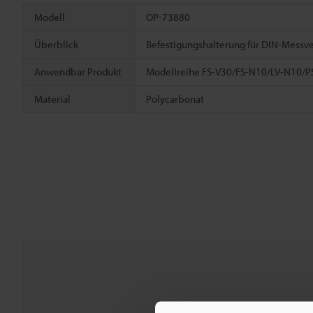
Modell
OP-73880
Überblick
Befestigungshalterung für DIN-Messve
Anwendbar Produkt
Modellreihe FS-V30/FS-N10/LV-N10/P
Material
Polycarbonat