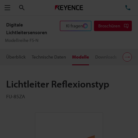
Suchen
TE
Menü
Digitale
KI fragen
Broschüren
Lichtleitersensoren
Modellreihe FS-N
Überblick
Technische Daten
Modelle
Downloads
Preisin
Lichtleiter Reflexionstyp
FU-85ZA