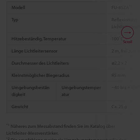
*1
Modell
FU-85ZA
Typ
Reflexionstyp
Lichtleitermo
*2
*3
Hitzebeständig, Temperatur
100˚C
Scroll
Länge Lichtleitersensor
2 m, frei zusc
Durchmesser des Lichtleiters
ø2,2 x 2
Kleinstmöglicher Biegeradius
R5 mm
Umgebungsbestän
Umgebungstemper
−40 bis + 100˚
digkeit
atur
Gewicht
Ca. 25 g
*1
Näheres zum Messabstand finden Sie im Katalog über
Lichtleiter-Messverstärker.
*2
Die empfohlene maximale Umgebungstemperatur für den