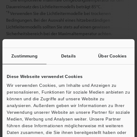
Dauereinsatz des Lichtleitermodells beträgt 85°C.
*3
Verwenden Sie die Lichtleitermodelle bei trockenen
Bedingungen. Bei der Auswahl eines hitzebeständigen
Lichtleitermodells sollten Sie stets auf einen gewissen
Sicherheitsbereich bei der Maximaltemperatur achten.
Datenblatt (PDF)
Zustimmung
Details
Über Cookies
Andere Modelle
Diese Webseite verwendet Cookies
Wir verwenden Cookies, um Inhalte und Anzeigen zu
personalisieren, Funktionen für soziale Medien anbieten zu
können und die Zugriffe auf unsere Website zu
analysieren. Außerdem geben wir Informationen zu Ihrer
Verwendung unserer Website an unsere Partner für soziale
Broschüre herunterladen
Medien, Werbung und Analysen weiter. Unsere Partner
führen diese Informationen möglicherweise mit weiteren
Ö
Daten zusammen, die Sie ihnen bereitgestellt haben oder