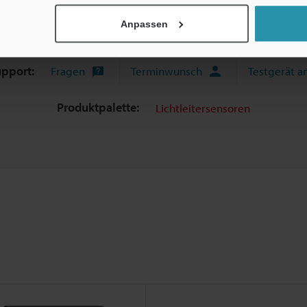
Anpassen
fäden
Datenblatt (PDF)
CAD / CAE
Ha
upport:
Fragen
Terminwunsch
Testgerät a
Produktpalette:
Lichtleitersensoren