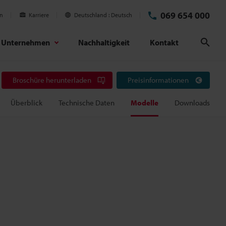
069 654 000
en
Karriere
Deutschland
Deutsch
Unternehmen
Nachhaltigkeit
Kontakt
Suc
Broschüre herunterladen
Preisinformationen
Überblick
Technische Daten
Modelle
Downloads