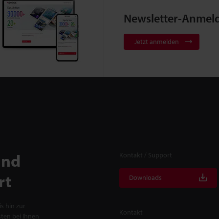
Newsletter-Anmel
Jetzt anmelden
und
Kontakt / Support
rt
Downloads
s hin zur
Kontakt
ten bei Ihnen