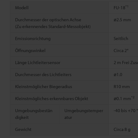
*1
Modell
FU-18
Durchmesser der optischen Achse
ø2.5 mm
(Zu erkennendes Standard-Messobjekt)
Emissionsrichtung
Seitlich
Öffnungswinkel
Circa 2°
Länge Lichtleitersensor
2 m Frei Zu
Durchmesser des Lichtleiters
ø1.0
Kleinstmöglicher Biegeradius
R10 mm
*2
Kleinstmögliches erkennbares Objekt
ø0.1 mm
Umgebungsbestän
Umgebungstemper
-40 bis +70 
digkeit
atur
Gewicht
Circa 8 g