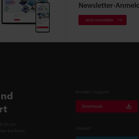
Newsletter-Anmel
Jetzt anmelden
und
Kontakt / Support
rt
Downloads
s hin zur
Kontakt
ten bei Ihnen