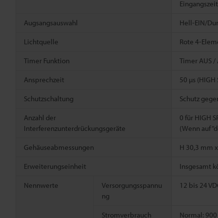
Eingangszeit
Augsangsauswahl
Hell-EIN/Du
Lichtquelle
Rote 4-Elem
Timer Funktion
Timer AUS /
Ansprechzeit
50 µs (HIGH 
Schutzschaltung
Schutz gege
Anzahl der
0 für HIGH 
Interferenzunterdrückungsgeräte
(Wenn auf “d
Gehäuseabmessungen
H 30,3 mm x
Erweiterungseinheit
Insgesamt kö
Nennwerte
Versorgungsspannu
12 bis 24 VD
ng
Stromverbrauch
Normal: 900