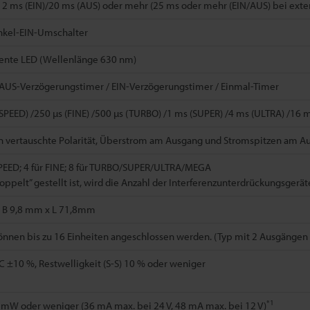
 2 ms (EIN)/20 ms (AUS) oder mehr (25 ms oder mehr (EIN/AUS) bei exter
nkel-EIN-Umschalter
ente LED (Wellenlänge 630 nm)
 AUS-Verzögerungstimer / EIN-Verzögerungstimer / Einmal-Timer
SPEED) /250 µs (FINE) /500 µs (TURBO) /1 ms (SUPER) /4 ms (ULTRA) /16
n vertauschte Polarität, Überstrom am Ausgang und Stromspitzen am A
SPEED; 4 für FINE; 8 für TURBO/SUPER/ULTRA/MEGA
oppelt” gestellt ist, wird die Anzahl der Interferenzunterdrückungsgerät
 B 9,8 mm x L 71,8mm
nnen bis zu 16 Einheiten angeschlossen werden. (Typ mit 2 Ausgängen wi
C ±10 %, Restwelligkeit (S-S) 10 % oder weniger
*1
 mW oder weniger (36 mA max. bei 24 V, 48 mA max. bei 12 V)