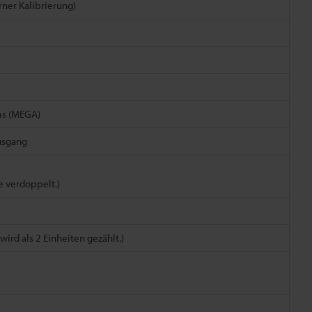
ner Kalibrierung)
 ms (MEGA)
usgang
e verdoppelt.)
rd als 2 Einheiten gezählt.)