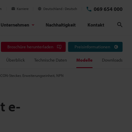
069 654 000
en
Karriere
Deutschland
Deutsch
Unternehmen
Nachhaltigkeit
Kontakt
Suc
Broschüre herunterladen
Preisinformationen
Überblick
Technische Daten
Modelle
Downloads
e-CON-Stecker, Erweiterungseinheit, NPN
t e-