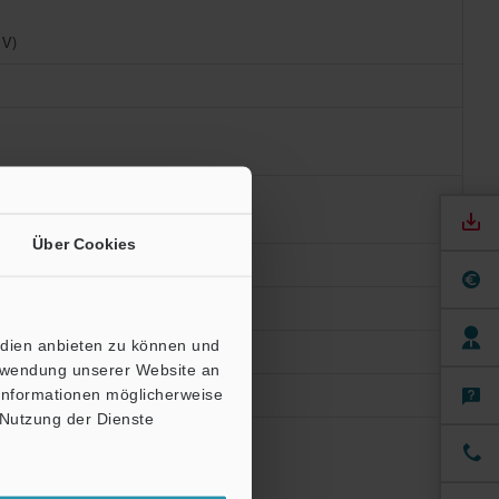
 V)
Über Cookies
edien anbieten zu können und
erwendung unserer Website an
 Informationen möglicherweise
 Nutzung der Dienste
ss von 11 bis