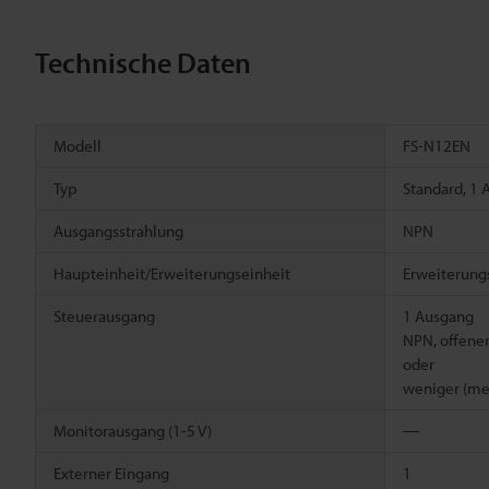
Technische Daten
Modell
FS-N12EN
Typ
Standard, 1
Ausgangsstrahlung
NPN
Haupteinheit/Erweiterungseinheit
Erweiterung
Steuerausgang
1 Ausgang
NPN, offener
oder
weniger (me
Monitorausgang (1-5 V)
―
Externer Eingang
1