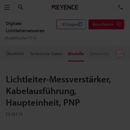
Suchen
TE
Menü
Digitale
KI fragen
Broschüren
Lichtleitersensoren
Modellreihe FS-N
Überblick
Technische Daten
Modelle
Downloads
Preisin
Lichtleiter-Messverstärker,
Kabelausführung,
Haupteinheit, PNP
FS-N11P