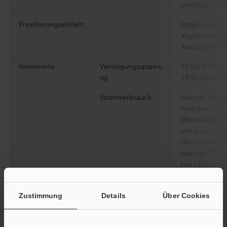
verdoppelt we
Erweiterungseinheit
Insgesamt kön
angeschlossen
Ausgängen wird
Nennwerte
Versorgungsspannu
12 bis 24 VDC 
ng
10 % oder wen
Stromverbrauch
Normal: 950 
max. bei 24 V,
Öko-Modus EIN
mA max. bei 24
Öko-Voll-Modu
weniger (21 m
bei 12 V)
Umgebungsbestän
Umgebungslicht
Glühlampe: 20
digkeit
Sonnenlicht: 
Zustimmung
Details
Über Cookies
Umgebungstemper
-20 bis +55 °C
atur