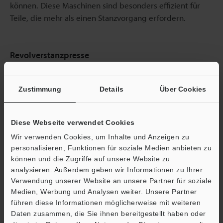
können. Diese Maschinen sind besonders effizient für
Teile, die mehr als einen Stanzvorgang erfordern.
Revolverstanzpresse
Eine Revolverstanzpresse ist eine Stanzmaschine, bei der
ein Werkzeughalter mit einer darauf montierten Matrize
Zustimmung
Details
Über Cookies
verwendet wird. Dieses Stanzverfahren eignet sich
hervorragend zum Stanzen von Formen oder Löchern in
Diese Webseite verwendet Cookies
Bleche.
Wir verwenden Cookies, um Inhalte und Anzeigen zu
personalisieren, Funktionen für soziale Medien anbieten zu
können und die Zugriffe auf unsere Website zu
Hydraulikpresse
analysieren. Außerdem geben wir Informationen zu Ihrer
Hydraulikpressen werden als Stanzverfahren zur
Verwendung unserer Website an unsere Partner für soziale
Medien, Werbung und Analysen weiter. Unsere Partner
Umformung eingesetzt. Diese Maschinen spritzen eine
führen diese Informationen möglicherweise mit weiteren
Flüssigkeit in einen Zylinder und nutzen diese Kraft als
Ö
Daten zusammen, die Sie ihnen bereitgestellt haben oder
Medium für die Umformung. Bei den in dieser
Support