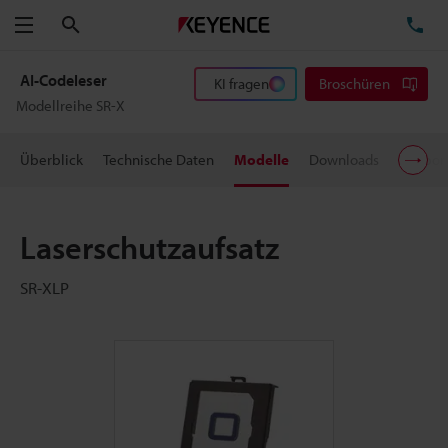
Suchen
TE
Menü
AI-Codeleser
KI fragen
Broschüren
Modellreihe SR-X
Überblick
Technische Daten
Modelle
Downloads
Suppor
Laserschutzaufsatz
SR-XLP