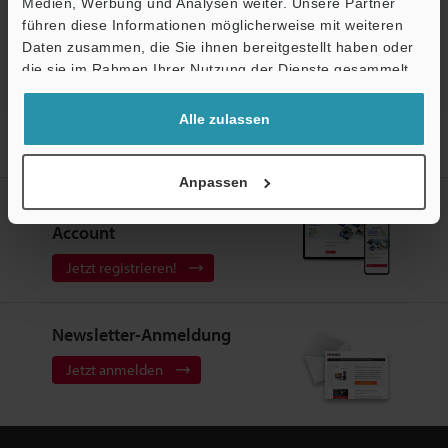
Medien, Werbung und Analysen weiter. Unsere Partner
1D/2D-Codeleser
führen diese Informationen möglicherweise mit weiteren
Ö
Daten zusammen, die Sie ihnen bereitgestellt haben oder
Support
die sie im Rahmen Ihrer Nutzung der Dienste gesammelt
haben.
Alle zulassen
Startseite
Produkte
1D/2D-Codeleser
1D/2D-Codeleser
AI-Codeleser
Modelle
Laserschutzaufsatz
Anpassen
Erstellen Sie Ihren KEYENCE
Account
Jetzt registrieren!
Newsletter-Anmeldung
Jetzt anmelden