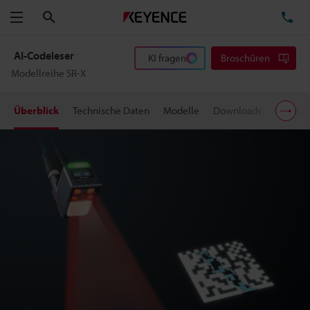
Suchen
TE
Menü
AI-Codeleser
KI fragen
Broschüren
Modellreihe SR-X
Überblick
Technische Daten
Modelle
Downloads
Suppor