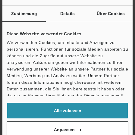
Video
Zustimmung
Details
Über Cookies
abspielen
Diese Webseite verwendet Cookies
Wir verwenden Cookies, um Inhalte und Anzeigen zu
Flexible Installationsmöglichkeiten
personalisieren, Funktionen für soziale Medien anbieten zu
können und die Zugriffe auf unsere Website zu
Auch unter anspruchsvollen Umgebungsbedingungen
analysieren. Außerdem geben wir Informationen zu Ihrer
bietet die Modellreihe SR-X flexible
Verwendung unserer Website an unsere Partner für soziale
Medien, Werbung und Analysen weiter. Unsere Partner
Einsatzmöglichkeiten. Dank der geringen Maße können
führen diese Informationen möglicherweise mit weiteren
die Codeleser ohne großen Aufwand integriert und
Ö
Daten zusammen, die Sie ihnen bereitgestellt haben oder
nachgerüstet werden.
Support
die sie im Rahmen Ihrer Nutzung der Dienste gesammelt
haben.
Alle zulassen
Kompakt
Anpassen