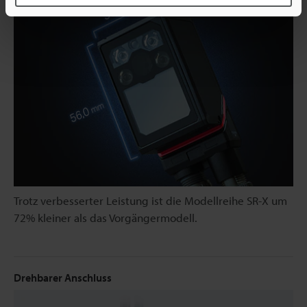
Trotz verbesserter Leistung ist die Modellreihe SR-X um
72% kleiner als das Vorgängermodell.
Drehbarer Anschluss