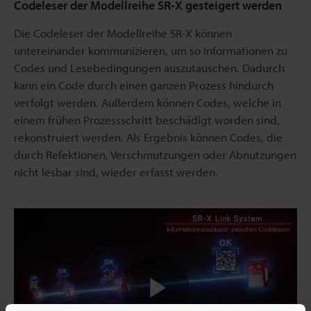
Codeleser der Modellreihe SR-X gesteigert werden
Die Codeleser der Modellreihe SR-X können
untereinander kommunizieren, um so Informationen zu
Codes und Lesebedingungen auszutauschen. Dadurch
kann ein Code durch einen ganzen Prozess hindurch
verfolgt werden. Außerdem können Codes, welche in
einem frühen Prozessschritt beschädigt worden sind,
rekonstruiert werden. Als Ergebnis können Codes, die
durch Refektionen, Verschmutzungen oder Abnutzungen
nicht lesbar sind, wieder erfasst werden.