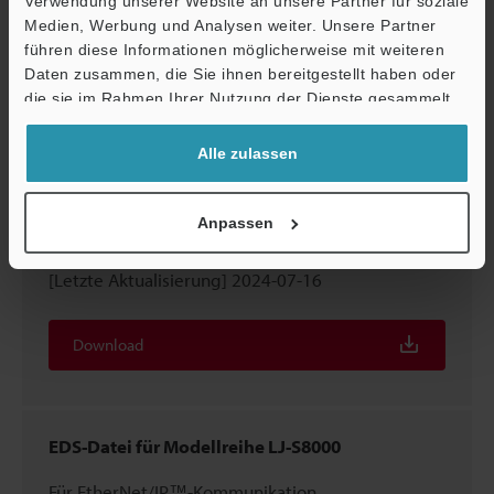
Verwendung unserer Website an unsere Partner für soziale
Medien, Werbung und Analysen weiter. Unsere Partner
führen diese Informationen möglicherweise mit weiteren
Download
Daten zusammen, die Sie ihnen bereitgestellt haben oder
die sie im Rahmen Ihrer Nutzung der Dienste gesammelt
haben.
Alle zulassen
EDS-Datei für Modellreihe LJ-S8000 [Für CB-
NEP20E]
Anpassen
Für EtherNet/IP™-Kommunikation
[Letzte Aktualisierung] 2024-07-16
Download
EDS-Datei für Modellreihe LJ-S8000
Für EtherNet/IP™-Kommunikation