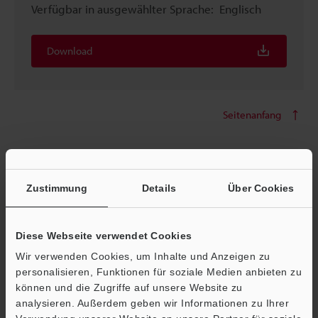
Verfügbar in ausgewählter Sprache:
Englisch
Download
Seitenanfang
Dateien für die Einrichtung der
Zustimmung
Details
Über Cookies
Kommunikation
Diese Webseite verwendet Cookies
ESI-Datei für Modellreihe LJ-S8000 [CB-NEC20E]
Wir verwenden Cookies, um Inhalte und Anzeigen zu
personalisieren, Funktionen für soziale Medien anbieten zu
Für EtherCAT®-Kommunikation
können und die Zugriffe auf unsere Website zu
analysieren. Außerdem geben wir Informationen zu Ihrer
[Letzte Aktualisierung] 2024-07-16