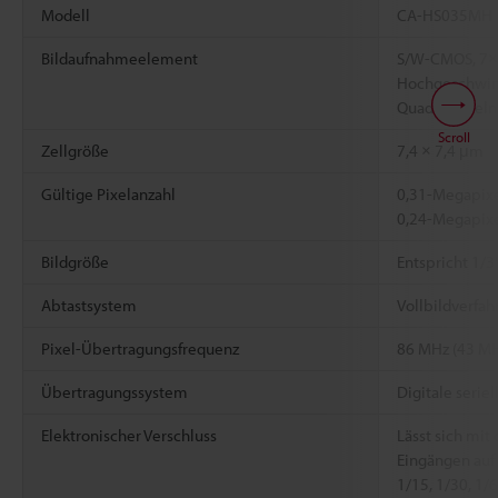
Modell
CA-HS035MH
Bildaufnahmeelement
S/W-CMOS, 7×
Hochgeschwind
Quadratpixeln
Scroll
Zellgröße
7,4 × 7,4 μm
Gültige Pixelanzahl
0,31-Megapixel
0,24-Megapixe
Bildgröße
Entspricht 1/3
Abtastsystem
Vollbildverfah
Pixel-Übertragungsfrequenz
86 MHz (43 MH
Übertragungssystem
Digitale serie
Elektronischer Verschluss
Lässt sich mi
Eingängen auf 
1/15, 1/30, 1/