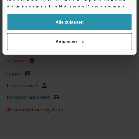
die sie im Rahmen Ihrer Nutzung der Dienste gesammelt
Technische Leitfäden
haben.
Alle zulassen
Datenblatt (PDF)
CAD / CAE
Anpassen
Handbücher
Software
Fragen
Terminwunsch
Testgerät anfordern
Bildverarbeitungssysteme