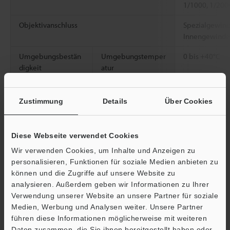
1/1000, 1/200
Objektivanschluss
Spezialgewinde
Innengewinde
Umgebungsbestän
Umgebungstemper
0 bis +40°C
digkeit
atur
Relative
85% RLF oder 
Luftfeuchtigkeit
Zustimmung
Details
Über Cookies
Gewicht
Ca. 135 g (mit
Diese Webseite verwendet Cookies
Wir verwenden Cookies, um Inhalte und Anzeigen zu
Datenblatt (PDF)
personalisieren, Funktionen für soziale Medien anbieten zu
können und die Zugriffe auf unsere Website zu
analysieren. Außerdem geben wir Informationen zu Ihrer
Andere Modelle
Verwendung unserer Website an unsere Partner für soziale
Medien, Werbung und Analysen weiter. Unsere Partner
Ö
führen diese Informationen möglicherweise mit weiteren
Support
Daten zusammen, die Sie ihnen bereitgestellt haben oder