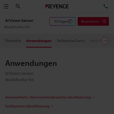
Suchen
TE
Menü
AI Vision-Sensor
KI fragen
Broschüren
Modellreihe IV4
Überblick
Anwendungen
Technische Daten
Modelle
Do
Anwendungen
AI Vision-Sensor
Modellreihe IV4
Anwesenheits-/Abwesenheitsbasierte Identifizierung
Farbbasierte Identifizierung