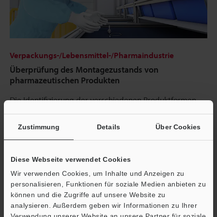
Verpackungs-/Lebensmittel-/Pharmaindustrie
Überprüfung des Montagezustands von
pharmazeutischen Produkten
Die Identifizierung der verschiedenen Produktformen –
selbst wenn die Position oder Ausrichtung variiert –
ermöglicht es, sicherzustellen, dass beispielsweise
Zustimmung
Details
Über Cookies
medizinischen Schläuche korrekt installiert werden.
Diese Webseite verwendet Cookies
Wir verwenden Cookies, um Inhalte und Anzeigen zu
personalisieren, Funktionen für soziale Medien anbieten zu
können und die Zugriffe auf unsere Website zu
analysieren. Außerdem geben wir Informationen zu Ihrer
Verwendung unserer Website an unsere Partner für soziale