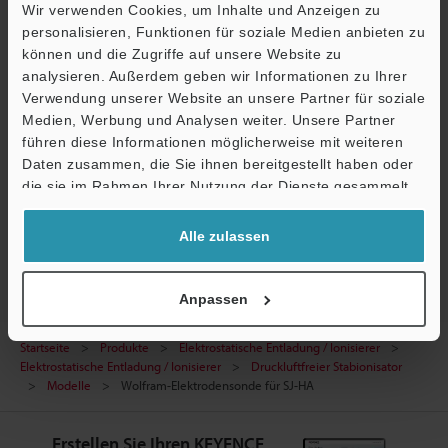
Wir verwenden Cookies, um Inhalte und Anzeigen zu
personalisieren, Funktionen für soziale Medien anbieten zu
Datenblatt (PDF)
können und die Zugriffe auf unsere Website zu
Handbücher
analysieren. Außerdem geben wir Informationen zu Ihrer
Verwendung unserer Website an unsere Partner für soziale
Fragen
Medien, Werbung und Analysen weiter. Unsere Partner
führen diese Informationen möglicherweise mit weiteren
Ö
Terminwunsch
Daten zusammen, die Sie ihnen bereitgestellt haben oder
Support
die sie im Rahmen Ihrer Nutzung der Dienste gesammelt
Testgerät anfordern
haben.
Elektrostatische Entladung / Ionisierer
Alle zulassen
Anpassen
Startseite
Produkte
Elektrostatische Entladung / Ionisierer
Elektrostatische Entladung / Ionisierer
Druckluftfreier Stabionisator
Modelle
Wolfram-Elektrodensonde für SJ-HA
Erstellen Sie Ihren KEYENCE