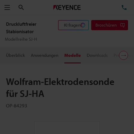
Suchen
TE
Menü
Druckluftfreier
KI fragen
Broschüren
Stabionisator
Modellreihe SJ-H
Überblick
Anwendungen
Modelle
Downloads
Preisinfor
Wolfram-Elektrodensonde
für SJ-HA
OP-84293