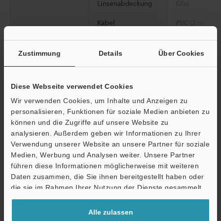
Linsenabdeckung
Glas
Kabel
PVC (2 m)
Gewicht
Circa 140 g
Zustimmung
Details
Über Cookies
*1
Die auf IEC 60825-1 basierende Einstufung erfolgt gemäß den
einschlägigen US-Bestimmungen: "FDA (CDRH) Laser Notice".
Diese Webseite verwendet Cookies
*2
Wert bei einem weißen, diffus reflektierenden Messobjekt in
Wir verwenden Cookies, um Inhalte und Anzeigen zu
der Mitte der Sender- und Empfängerposition sowie im Zentrum
personalisieren, Funktionen für soziale Medien anbieten zu
des Messbereichs.
können und die Zugriffe auf unsere Website zu
*3
Wenn der Abstand zwischen Sender und Empfänger 300 mm
analysieren. Außerdem geben wir Informationen zu Ihrer
beträgt und Licht 150 mm vom Empfänger entfernt zur Hälfte
Verwendung unserer Website an unsere Partner für soziale
abgeschirmt wird.
Medien, Werbung und Analysen weiter. Unsere Partner
Ablenkungsbreite (±2σ), wenn 30 Sekunden lang abgetastet wird
führen diese Informationen möglicherweise mit weiteren
Ö
und die Anzahl der Mittelungsmessungen auf 64 gestellt ist.
Daten zusammen, die Sie ihnen bereitgestellt haben oder
*4
Wenn der Abstand zwischen Sender und Empfänger 100 mm
Support
die sie im Rahmen Ihrer Nutzung der Dienste gesammelt
beträgt und volles Licht empfangen wird.
haben.
Alle zulassen