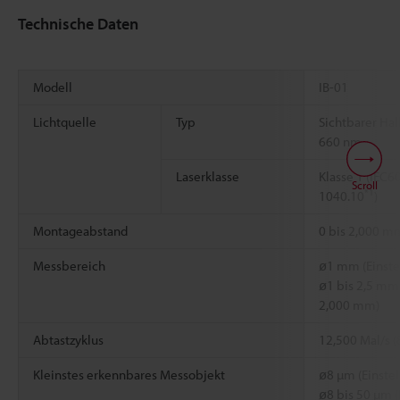
Technische Daten
Modell
IB-01
Lichtquelle
Typ
Sichtbarer Hal
660 nm
Laserklasse
Klasse 1 (IEC6
Scroll
*1
1040.10
)
Montageabstand
0 bis 2,000 m
Messbereich
ø1 mm (Einste
ø1 bis 2,5 mm 
2,000 mm)
Abtastzyklus
12,500 Mal/s (
Kleinstes erkennbares Messobjekt
ø8 µm (Einste
ø8 bis 50 µm (