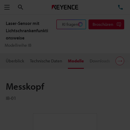
Suchen
TE
Menü
Laser-Sensor mit
KI fragen
Broschüren
Lichtschrankenfunkti
onsweise
Modellreihe IB
Überblick
Technische Daten
Modelle
Downloads
Suppor
Messkopf
IB-01