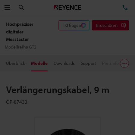
Suchen
TE
Menü
Hochpräziser
KI fragen
Broschüren
digitaler
Messtaster
Modellreihe GT2
Überblick
Modelle
Downloads
Support
Preisinformation
Verlängerungskabel, 9 m
OP-87433