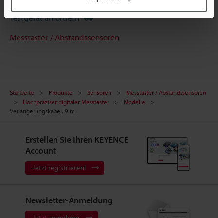
Testgerät anfordern
Messtaster / Abstandssensoren
Startseite
Produkte
Sensoren
Messtaster / Abstandssensoren
Hochpräziser digitaler Messtaster
Modelle
Verlängerungskabel, 9 m
Erstellen Sie Ihren KEYENCE
Account
Jetzt registrieren!
Newsletter-Anmeldung
Jetzt anmelden