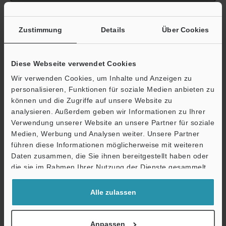
Zustimmung
Details
Über Cookies
Broschüre herunterladen
Diese Webseite verwendet Cookies
Wir verwenden Cookies, um Inhalte und Anzeigen zu
personalisieren, Funktionen für soziale Medien anbieten zu
können und die Zugriffe auf unsere Website zu
Technische Leitfäden
analysieren. Außerdem geben wir Informationen zu Ihrer
Verwendung unserer Website an unsere Partner für soziale
Datenblatt (PDF)
Medien, Werbung und Analysen weiter. Unsere Partner
führen diese Informationen möglicherweise mit weiteren
CAD / CAE
Ö
Daten zusammen, die Sie ihnen bereitgestellt haben oder
Support
Handbücher
die sie im Rahmen Ihrer Nutzung der Dienste gesammelt
haben.
Software
Alle zulassen
Fragen
Anpassen
Terminwunsch