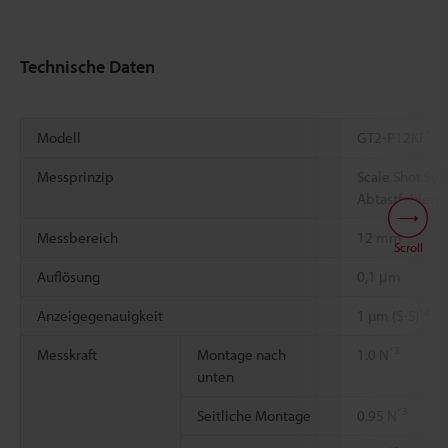
Technische Daten
*1
Modell
GT2-P12KF
Messprinzip
Scale Shot Sys
Abtastfehler)
Messbereich
12 mm
Scroll
Auflösung
0,1 μm
*2
Anzeigegenauigkeit
1 µm (S-S)
*3
Messkraft
Montage nach
1.0 N
unten
*3
Seitliche Montage
0.95 N