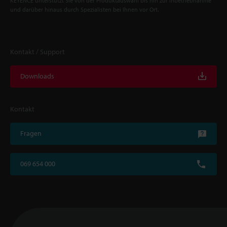
KEYENCE unterstützt Sie von der Produktauswahl bis hin zur Inbetriebnahme
und darüber hinaus durch Spezialisten bei Ihnen vor Ort.
Kontakt / Support
Downloads
Kontakt
Fragen
069 654 000