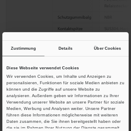
Relaisstecker:
Schutzgummibalg
NBR
Kontaktspitze
SUS304, Hartm
Messkopfkabel
Optional (Ansc
Zustimmung
Details
Über Cookies
Gewicht
Circa 45 g (oh
Diese Webseite verwendet Cookies
*1
Hinweis: Möglicherweise lässt sich der Sensorkopf nicht mit
bereits erworbenen Messverstärkern verwenden, was vom Ort
Wir verwenden Cookies, um Inhalte und Anzeigen zu
und dem Zeitpunkt des Kaufs der Verstärkereinheit abhängt.
personalisieren, Funktionen für soziale Medien anbieten zu
Nähere Informationen erhalten Sie bei Ihrem örtlichen
können und die Zugriffe auf unsere Website zu
Vertriebsbüro.
analysieren. Außerdem geben wir Informationen zu Ihrer
*2
Werte bei einer Umgebungstemperatur von 20 °C
Verwendung unserer Website an unsere Partner für soziale
*3
Wert in der Mitte des Messbereiches. Bitte beachten Sie, dass
Medien, Werbung und Analysen weiter. Unsere Partner
die Messkraft vom Montagezustand des Schutzgummibalgs
führen diese Informationen möglicherweise mit weiteren
Ö
abhängt.
Daten zusammen, die Sie ihnen bereitgestellt haben oder
Support
*4
Bei Verwendung eines ölbeständigen M8-Kabels (GT2-
die sie im Rahmen Ihrer Nutzung der Dienste gesammelt