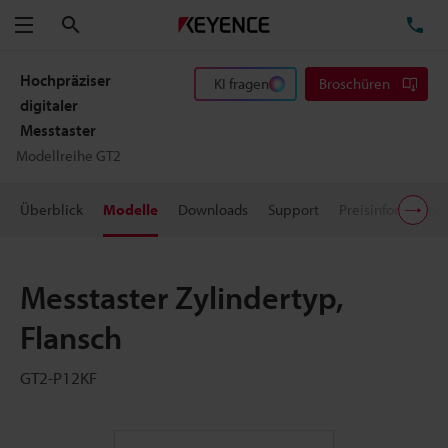
Suchen
TE
Menü
Hochpräziser
KI fragen
Broschüren
digitaler
Messtaster
Modellreihe GT2
Überblick
Modelle
Downloads
Support
Preisinformation
Messtaster Zylindertyp,
Flansch
GT2-P12KF