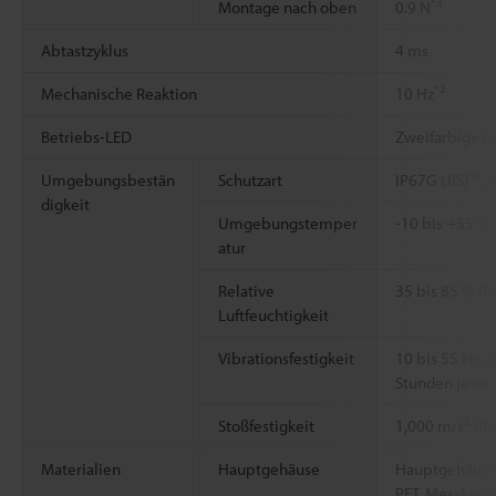
*3
Montage nach oben
0.9 N
Abtastzyklus
4 ms
*2
Mechanische Reaktion
10 Hz
Betriebs-LED
Zweifarbige LE
*4
Umgebungsbestän
Schutzart
IP67G (JIS)
, 
digkeit
Umgebungstemper
-10 bis +55 °C
atur
Relative
35 bis 85 % R
Luftfeuchtigkeit
Vibrationsfestigkeit
10 bis 55 Hz,
Stunden jeweil
2
Stoßfestigkeit
1,000 m/s
(IE
Materialien
Hauptgehäuse
Hauptgehäuse:
PET, Messkopf-