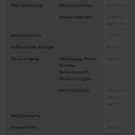
Anzeigeleistung
Messwertanzeige
6 + 1/2-stellig
Andere Anzeigen
2-farbiger, 13-
grün), Anzeigen
Anzeigebereich
-199.999.9 bis
Auflösung der Anzeige
0,1 μm
Steuereingang
Takteingang, Preset-
Spannungslose
Eingabe,
Reihenauswahl,
Rücksetzeingabe
HH/HI/GO/LO/LL
Offener PNP-Ko
weniger, Rest
*1
*2
weniger
Analogausgang
-
Ansprechzeit
hsp(3)/5/10/1
(Bei Verwendu