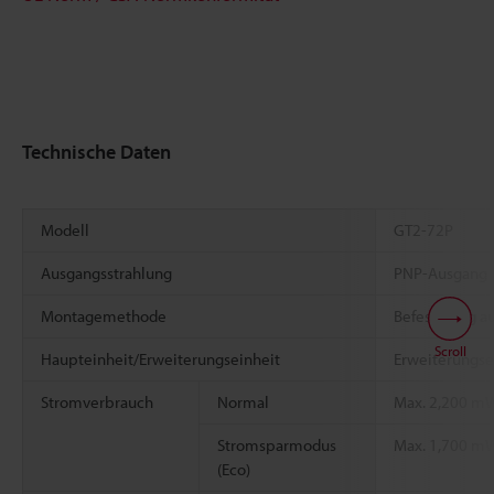
Technische Daten
Modell
GT2-72P
Ausgangsstrahlung
PNP-Ausgang
Montagemethode
Befestigung a
Scroll
Haupteinheit/Erweiterungseinheit
Erweiterungse
Stromverbrauch
Normal
Max. 2,200 mW 
Stromsparmodus
Max. 1,700 mW 
(Eco)