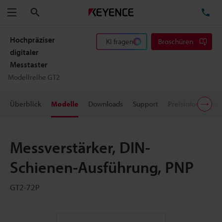
Suchen
TE
Menü
Hochpräziser
KI fragen
Broschüren
digitaler
Messtaster
Modellreihe GT2
Überblick
Modelle
Downloads
Support
Preisinformation
Messverstärker, DIN-
Schienen-Ausführung, PNP
GT2-72P