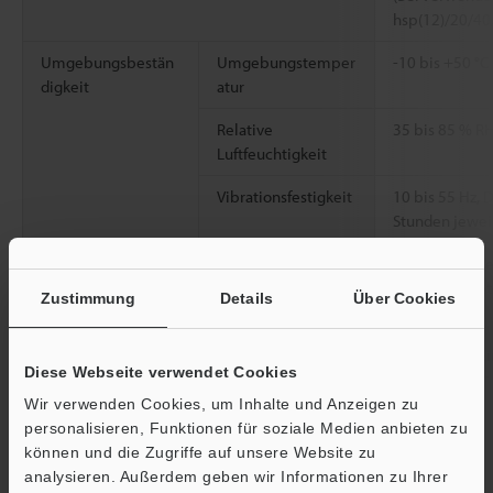
hsp(12)/20/40
Umgebungsbestän
Umgebungstemper
-10 bis +50 °C
digkeit
atur
Relative
35 bis 85 % R
Luftfeuchtigkeit
Vibrationsfestigkeit
10 bis 55 Hz,
Stunden jeweil
Material
Hauptgehäuse:
äche: Polyaceta
Zustimmung
Details
Über Cookies
PVC
Gewicht
Circa 140 g (e
Diese Webseite verwendet Cookies
Wir verwenden Cookies, um Inhalte und Anzeigen zu
*1
Wenn Sie Erweiterungseinheiten anschließen, gelten je nach
personalisieren, Funktionen für soziale Medien anbieten zu
Anzahl der angeschlossenen Einheiten die folgenden
können und die Zugriffe auf unsere Website zu
Einschränkungen.
analysieren. Außerdem geben wir Informationen zu Ihrer