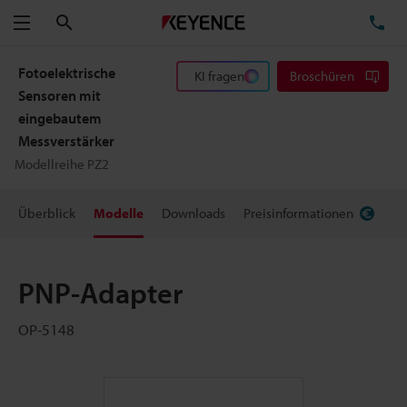
Suchen
TE
Menü
Fotoelektrische
KI fragen
Broschüren
Sensoren mit
eingebautem
Messverstärker
Modellreihe PZ2
Überblick
Modelle
Downloads
Preisinformationen
PNP-Adapter
OP-5148