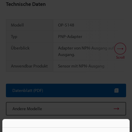
Technische Daten
Modell
OP-5148
Typ
PNP-Adapter
Überblick
Adapter von NPN-Ausgang auf PNP-
Ausgang.
Scroll
Anwendbar Produkt
Sensor mit NPN-Ausgang
Datenblatt (PDF)
Andere Modelle