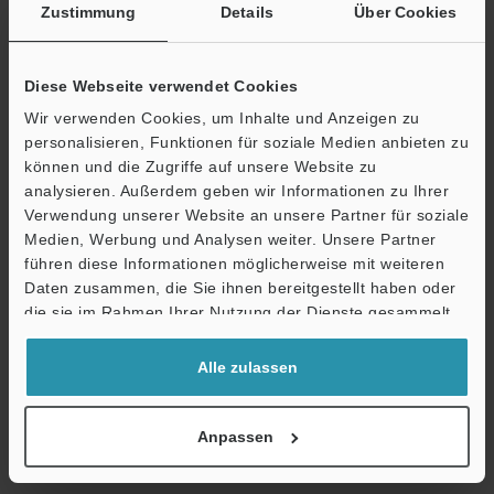
Zustimmung
Details
Über Cookies
Broschüre herunterladen
Diese Webseite verwendet Cookies
Wir verwenden Cookies, um Inhalte und Anzeigen zu
personalisieren, Funktionen für soziale Medien anbieten zu
können und die Zugriffe auf unsere Website zu
Technische Leitfäden
analysieren. Außerdem geben wir Informationen zu Ihrer
Datenblatt (PDF)
Verwendung unserer Website an unsere Partner für soziale
Medien, Werbung und Analysen weiter. Unsere Partner
Handbücher
führen diese Informationen möglicherweise mit weiteren
Ö
Daten zusammen, die Sie ihnen bereitgestellt haben oder
Software
Support
die sie im Rahmen Ihrer Nutzung der Dienste gesammelt
haben.
Fragen
Alle zulassen
Terminwunsch
Testgerät anfordern
Anpassen
Optische Sensoren