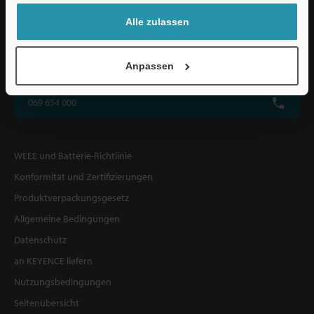
haben.
Alle zulassen
KEYENCE DEUTSCHLAND GmbH
Anpassen
De-Saint-Exupéry-Straße 3, 60549 Frankfurt am Main, Deutschland
069 654 000
WEEE und Batterie-Richtlinie
Konformität und Zertifizierungen
Produktverpackungsgesetz
Allgemeine Bedingungen
Datenschutz
an KEYENCE liefern
Nutzungsbedingungen
Seitenübersicht