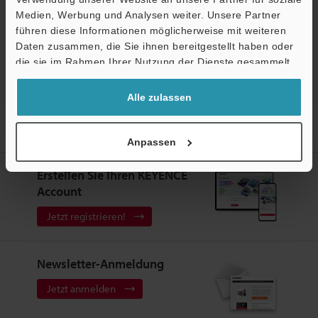
Download
Medien, Werbung und Analysen weiter. Unsere Partner
führen diese Informationen möglicherweise mit weiteren
Ö
Daten zusammen, die Sie ihnen bereitgestellt haben oder
Support
die sie im Rahmen Ihrer Nutzung der Dienste gesammelt
haben.
Alle zulassen
Startseite
Produkte
Sensoren
Optische Sensoren
Widerstandsfähige fotoelektrische Sensoren
Downloads
Anpassen
Erstellen Sie Ihren KEYENCE
Account
Jetzt registrieren!
Newsletter-Anmeldung
Jetzt anmelden