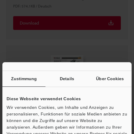
PDF
:
574.1KB
/
Deutsch
Download
Zustimmung
Details
Über Cookies
Diese Webseite verwendet Cookies
Wir verwenden Cookies, um Inhalte und Anzeigen zu
Modellreihe PX Einrichtungsleitfaden
personalisieren, Funktionen für soziale Medien anbieten zu
können und die Zugriffe auf unsere Website zu
PDF
:
1.2MB
/
Deutsch
analysieren. Außerdem geben wir Informationen zu Ihrer
Verwendung unserer Website an unsere Partner für soziale