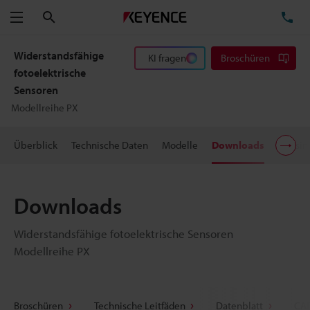
Suchen
TE
Menü
Widerstandsfähige
KI fragen
Broschüren
fotoelektrische
Sensoren
Modellreihe PX
Überblick
Technische Daten
Modelle
Downloads
Preisi
Downloads
Widerstandsfähige fotoelektrische Sensoren
Modellreihe PX
Broschüren
Technische Leitfäden
Datenblatt
CAD