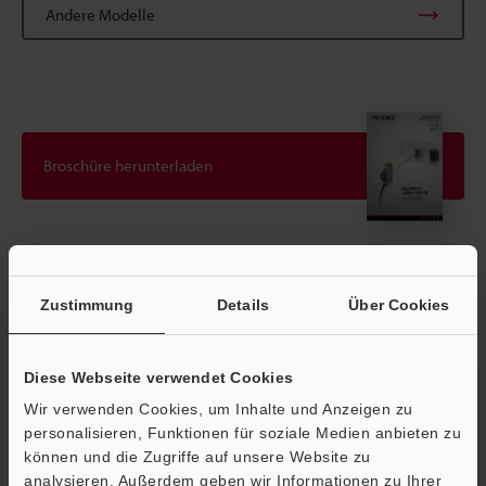
Andere Modelle
Broschüre herunterladen
Technische Leitfäden
Zustimmung
Details
Über Cookies
Datenblatt (PDF)
CAD / CAE
Diese Webseite verwendet Cookies
Handbücher
Wir verwenden Cookies, um Inhalte und Anzeigen zu
personalisieren, Funktionen für soziale Medien anbieten zu
Fragen
können und die Zugriffe auf unsere Website zu
Terminwunsch
analysieren. Außerdem geben wir Informationen zu Ihrer