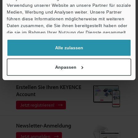
Verwendung unserer Website an unsere Partner für soziale
Testgerät anfordern
Medien, Werbung und Analysen weiter. Unsere Partner
führen diese Informationen möglicherweise mit weiteren
Ö
Lasersensoren
Daten zusammen, die Sie ihnen bereitgestellt haben oder
Support
die sie im Rahmen Ihrer Nutzung der Dienste gesammelt
haben.
Alle zulassen
Startseite
Produkte
Sensoren
Lasersensoren
CMOS-
Lasersensor mit integrierter Auswerteeinheit
Modelle
Anpassen
Verbindungskabel, M8, gerade, 2 m, chemikalienbeständig
Erstellen Sie Ihren KEYENCE
Account
Jetzt registrieren!
Newsletter-Anmeldung
Jetzt anmelden