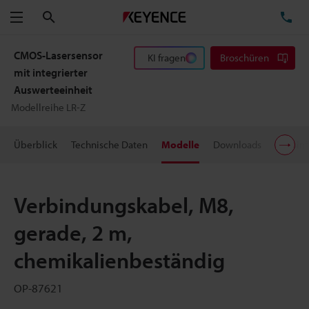
Suchen
TE
Menü
CMOS-Lasersensor
KI fragen
Broschüren
mit integrierter
Auswerteeinheit
Modellreihe LR-Z
Überblick
Technische Daten
Modelle
Downloads
Preisin
Verbindungskabel, M8,
gerade, 2 m,
chemikalienbeständig
OP-87621