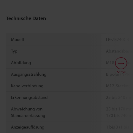
Technische Daten
Modell
LR-ZB240CB
Typ
Abstandsbasie
Abbildung
M18-Gewinde
Scroll
Ausgangsstrahlung
Bipolar (NPN 
Kabelverbindung
M12-Stecker, 
Erkennungsabstand
25 bis 240 mm 
Abweichung von
25 bis 170 m
Standarderfassung
170 bis 240 
Anzeigeauflösung
1 bis 3 (1 bis