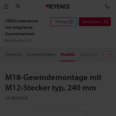
Suchen
TE
Menü
CMOS-Lasersensor
KI fragen
Broschüren
mit integrierter
Auswerteeinheit
Modellreihe LR-Z
Überblick
Technische Daten
Modelle
Downloads
Preisin
M18-Gewindemontage mit
M12-Stecker typ, 240 mm
LR-ZB240CB