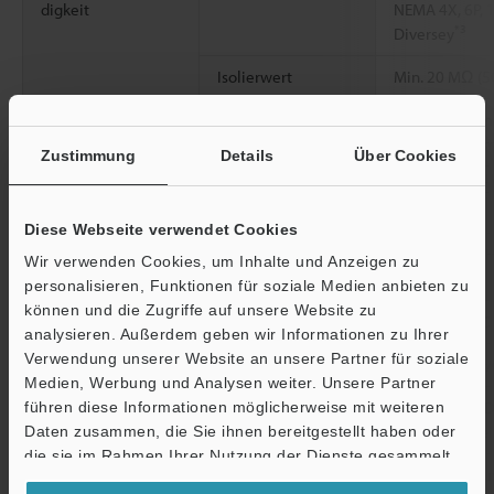
digkeit
NEMA 4X, 6P, 
*3
Diversey
Isolierwert
Min. 20 MΩ (5
Umgebungslicht
Glühlampe: ma
Sonnenlicht: m
Zustimmung
Details
Über Cookies
Umgebungstemper
-10 bis +50 °C
atur
Diese Webseite verwendet Cookies
Relative
35 bis 85 % R
Wir verwenden Cookies, um Inhalte und Anzeigen zu
Luftfeuchtigkeit
personalisieren, Funktionen für soziale Medien anbieten zu
können und die Zugriffe auf unsere Website zu
Lagertemperatur
-25 bis +75 °C
analysieren. Außerdem geben wir Informationen zu Ihrer
Verwendung unserer Website an unsere Partner für soziale
Stehspannung
1,000 VAC, 50/
Medien, Werbung und Analysen weiter. Unsere Partner
Vibrationsfestigkeit
10 bis 55 Hz,
führen diese Informationen möglicherweise mit weiteren
Ö
Stunden jeweil
Daten zusammen, die Sie ihnen bereitgestellt haben oder
Support
die sie im Rahmen Ihrer Nutzung der Dienste gesammelt
2
Stoßfestigkeit
1,000 m/s
, 6 
haben.