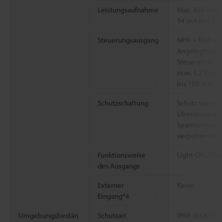
Leistungsaufnahme
Max. 450 mW (
34 mA bei 12 
Steuerungsausgang
NPN + PNP offe
Angelegte Spa
Steuerstrom m
max. 1,2 V bei
bis 100 mA
Schutzschaltung
Schutz vor ve
Überstrom am
Spannungsspi
verpoltem An
Funktionsweise
Light-ON / Da
des Ausgangs
Externer
Keine
Eingang*4
Umgebungsbestän
Schutzart
IP68 (IEC60529