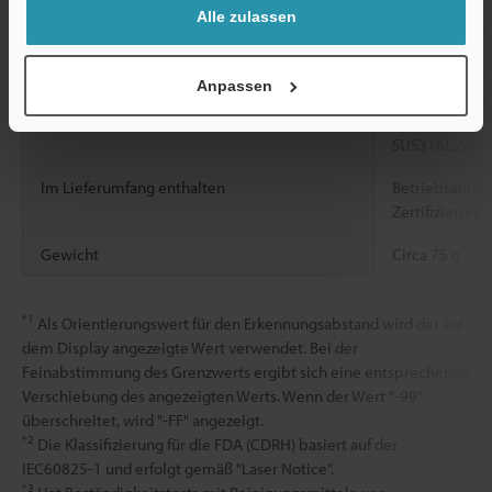
Richtung
Alle zulassen
Material
Gehäuse: SUS31
Optikabdeckun
Anpassen
Beschichtung,
Manschette/St
SUS316L, Sich
Im Lieferumfang enthalten
Betriebsanleit
Zertifizierung
Gewicht
Circa 75 g
*1
Als Orientierungswert für den Erkennungsabstand wird der auf
dem Display angezeigte Wert verwendet. Bei der
Feinabstimmung des Grenzwerts ergibt sich eine entsprechende
Verschiebung des angezeigten Werts. Wenn der Wert "-99"
überschreitet, wird "-FF" angezeigt.
*2
Die Klassifizierung für die FDA (CDRH) basiert auf der
IEC60825-1 und erfolgt gemäß "Laser Notice".
*3