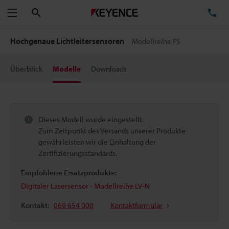
Suchen
TE
Menü
Hochgenaue Lichtleitersensoren
Modellreihe FS
Überblick
Modelle
Downloads
Dieses Modell wurde eingestellt.
Zum Zeitpunkt des Versands unserer Produkte
gewährleisten wir die Einhaltung der
Zertifizierungsstandards.
Empfohlene Ersatzprodukte:
Digitaler Lasersensor - Modellreihe LV-N
Kontakt:
069 654 000
Kontaktformular