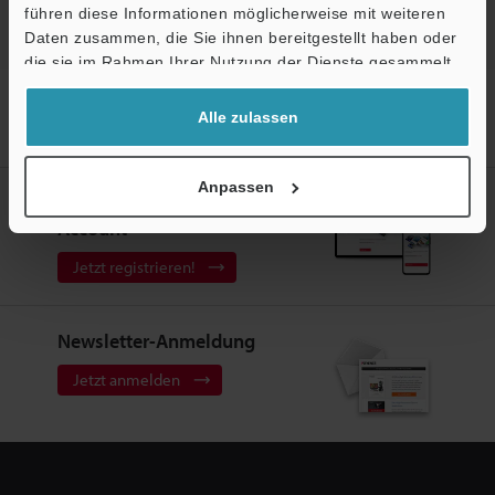
führen diese Informationen möglicherweise mit weiteren
Daten zusammen, die Sie ihnen bereitgestellt haben oder
die sie im Rahmen Ihrer Nutzung der Dienste gesammelt
haben.
Startseite
Produkte
Sensoren
Lichtleitersensoren
Alle zulassen
Hochgenaue Lichtleitersensoren
Modelle
Transmittierender
Messkopf
Anpassen
Erstellen Sie Ihren KEYENCE
Account
Jetzt registrieren!
Newsletter-Anmeldung
Jetzt anmelden