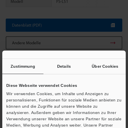
Modell
FS-L51
Datenblatt (PDF)
Scroll
Andere Modelle
Zustimmung
Details
Über Cookies
Technische Leitfäden
Diese Webseite verwendet Cookies
Datenblatt (PDF)
Wir verwenden Cookies, um Inhalte und Anzeigen zu
Handbücher
personalisieren, Funktionen für soziale Medien anbieten zu
können und die Zugriffe auf unsere Website zu
Fragen
Ö
analysieren. Außerdem geben wir Informationen zu Ihrer
Verwendung unserer Website an unsere Partner für soziale
Support
Lichtleitersensoren
Medien, Werbung und Analysen weiter. Unsere Partner