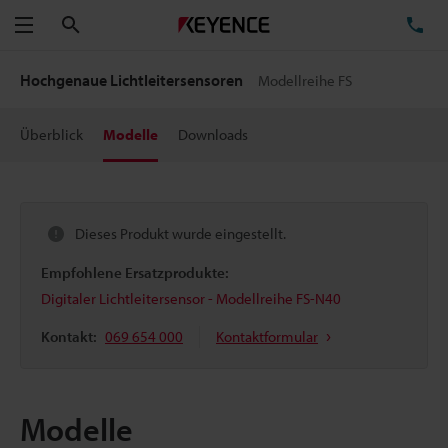
Suchen
TE
Menü
Hochgenaue Lichtleitersensoren
Modellreihe FS
Überblick
Modelle
Downloads
Dieses Produkt wurde eingestellt.
Empfohlene Ersatzprodukte:
Digitaler Lichtleitersensor - Modellreihe FS-N40
Kontakt:
069 654 000
Kontaktformular
Modelle