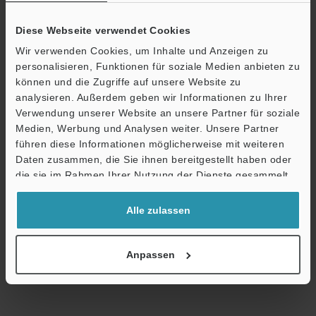
CAD / CAE
Diese Webseite verwendet Cookies
Handbücher
Wir verwenden Cookies, um Inhalte und Anzeigen zu
personalisieren, Funktionen für soziale Medien anbieten zu
können und die Zugriffe auf unsere Website zu
Ö
analysieren. Außerdem geben wir Informationen zu Ihrer
Verwendung unserer Website an unsere Partner für soziale
Support
Technische Leitfäden
Medien, Werbung und Analysen weiter. Unsere Partner
führen diese Informationen möglicherweise mit weiteren
Datenblatt (PDF)
Daten zusammen, die Sie ihnen bereitgestellt haben oder
die sie im Rahmen Ihrer Nutzung der Dienste gesammelt
CAD / CAE
haben.
Handbücher
Alle zulassen
Fragen
Anpassen
Lichtleitersensoren