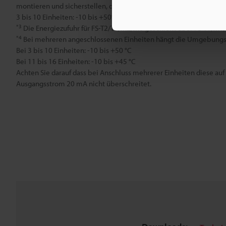
montieren und sicherstellen, dass der Ausgangsstrom maximal 20
3 bis 10 Einheiten: -10 bis +50°C, 11 bis 16 Einheiten: -10 bis +45°
*3
Die Energiezufuhr für FS-T2/T0/M2/M0 geschieht über FS-T1/M1/
*4
Bei mehreren angeschlossenen Einheiten hängt die Umgebungst
Bei 3 bis 10 Einheiten: -10 bis +50 °C
Bei 11 bis 16 Einheiten: -10 bis +45 °C
Achten Sie darauf dass bei Anschluss mehrerer Einheiten diese auf
Ausgangsstrom 20 mA nicht überschreitet.