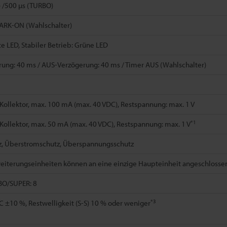
) /500 µs (TURBO)
RK-ON (Wahlschalter)
e LED, Stabiler Betrieb: Grüne LED
ung: 40 ms / AUS-Verzögerung: 40 ms / Timer AUS (Wahlschalter)
Kollektor, max. 100 mA (max. 40 VDC), Restspannung: max. 1 V
*1
Kollektor, max. 50 mA (max. 40 VDC), Restspannung: max. 1 V
z, Überstromschutz, Überspannungsschutz
weiterungseinheiten können an eine einzige Haupteinheit angeschlosse
RBO/SUPER: 8
*3
C ±10 %, Restwelligkeit (S-S) 10 % oder weniger