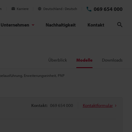
069 654 000
en
Karriere
Deutschland
Deutsch
Unternehmen
Nachhaltigkeit
Kontakt
Suc
Überblick
Modelle
Downloads
abelausführung, Erweiterungseinheit, PNP
Kontakt:
069 654 000
Kontaktformular