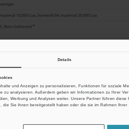
weniger
maximal 10,000 Lux, Sonnenlicht: maximal 20,000 Lux
*4
°C (Kein Gefrieren)
RH (Keine Kondensation)
Details
, Doppelamplitude 1,5 mm, 2 Stunden jeweils in X-, Y- und Z-Richtung
 mal jeweils in X-, Y- und Z-Richtung
ookies
t
halte und Anzeigen zu personalisieren, Funktionen für soziale M
ite zu analysieren. Außerdem geben wir Informationen zu Ihrer V
edien, Werbung und Analysen weiter. Unsere Partner führen diese
die Sie ihnen bereitgestellt haben oder die sie im Rahmen Ihrer
ie zulässige Umgebungstemperatur von den unten angegebenen Bedi