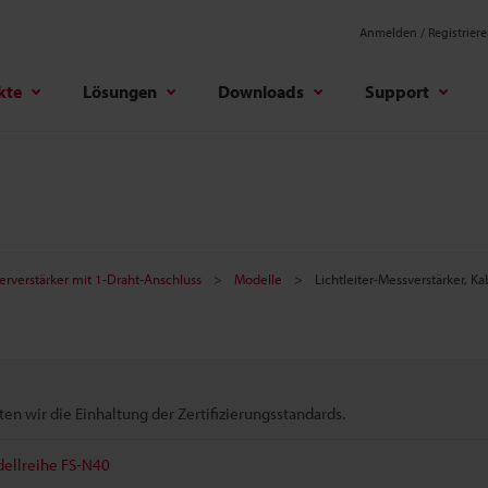
Anmelden / Registrier
kte
Lösungen
Downloads
Support
terverstärker mit 1-Draht-Anschluss
Modelle
Lichtleiter-Messverstärker, K
n wir die Einhaltung der Zertifizierungsstandards.
odellreihe FS-N40