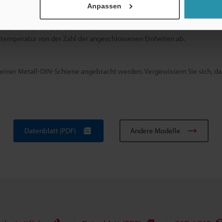
 mA beträgt.
Anpassen
C
V1/V11/R0, PS-T1, LV-21A/11A.
emperatur von der Zahl der angeschlossenen Einheiten ab.
 einer Metall-DIN-Schiene angebracht werden. Vergewissern Sie sich, da
Datenblatt (PDF)
Andere Modelle