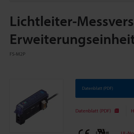
Lichtleiter-Messver
Erweiterungseinhei
FS-M2P
Datenblatt (PDF)
Datenblatt (PDF)
H
UL-No