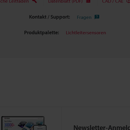
sche Leitfäden
Datenblatt (PDF)
CAD / CAE
Kontakt / Support:
Fragen
Produktpalette:
Lichtleitersensoren
Newsletter-Anmel