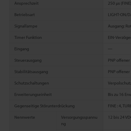
Ansprechzeit
250 µs (FINE
Betriebsart
LIGHT-ON/DA
Signallampe
Ausgang: Rot
Timer Funktion
EIN-Verzöger
Eingang
―
Steuerausgang
PNP offener 
Stabilitätsausgang
PNP offener 
Schutzschaltungen
Verpolschut
Erweiterungseinheit
Bis zu 16 Er
Gegenseitige Störunterdrückung
FINE : 4, TU
Nennwerte
Versorgungsspannu
12 bis 24 VD
ng