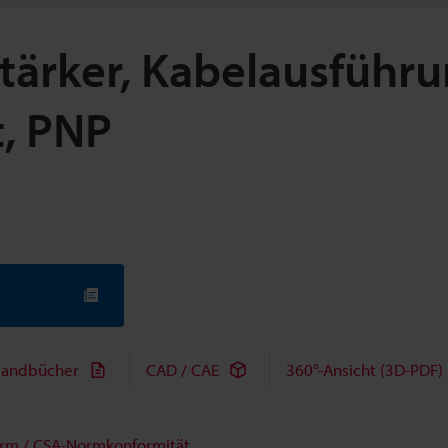
stärker, Kabelausführu
t, PNP
andbücher
CAD / CAE
360°-Ansicht (3D-PDF)
rm / CSA-Normkonformität