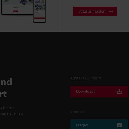
Jetzt anmelden
und
Kontakt / Support
rt
Downloads
s hin zur
Kontakt
ten bei Ihnen
Fragen