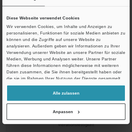
Leistungsaufnahme
Normal
Diese Webseite verwendet Cookies
Wir verwenden Cookies, um Inhalte und Anzeigen zu
personalisieren, Funktionen für soziale Medien anbieten zu
ECO halb
können und die Zugriffe auf unsere Website zu
Ö
analysieren. Außerdem geben wir Informationen zu Ihrer
Verwendung unserer Website an unsere Partner für soziale
Support
ECO voll
Medien, Werbung und Analysen weiter. Unsere Partner
führen diese Informationen möglicherweise mit weiteren
Daten zusammen, die Sie ihnen bereitgestellt haben oder
die sie im Rahmen Ihrer Nutzung der Dienste gesammelt
Umgebungsbestän
Umgebungslicht
haben.
digkeit
Alle zulassen
Umgebungstemperatur
Anpassen
Relative Luftfeuchtigkeit
Vibrationsfestigkeit