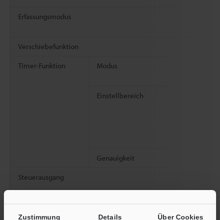
Erfassungsmodus
Verschiebefunktion
Timer-Funktion
Modus
Einstellbereich
Genauigkeit
Steuerausgang
Nennwerte
Versorgungsspannung
Zustimmung
Details
Über Cookies