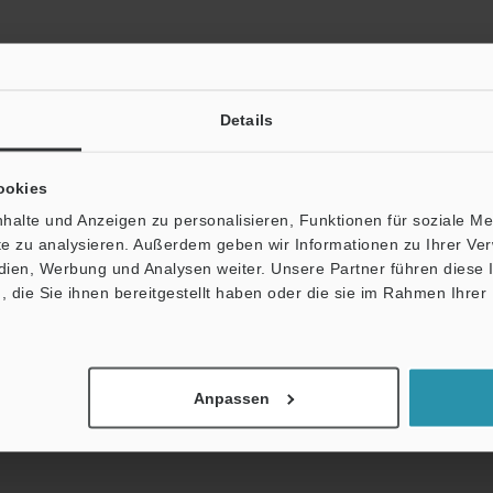
Details
ookies
Broschüre herunterladen
halte und Anzeigen zu personalisieren, Funktionen für soziale M
ite zu analysieren. Außerdem geben wir Informationen zu Ihrer V
edien, Werbung und Analysen weiter. Unsere Partner führen diese
die Sie ihnen bereitgestellt haben oder die sie im Rahmen Ihrer
fäden
Datenblatt (PDF)
CAD / CAE
Ha
Produktpalette:
Anpassen
Sicherheitsschalter