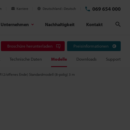
069 654 000
en
Karriere
Deutschland
Deutsch
Unternehmen
Nachhaltigkeit
Kontakt
Suc
Broschüre herunterladen
Preisinformationen
k
Technische Daten
Modelle
Downloads
Support
M12/offenes Ende) Standardmodell (8-polig) 3 m