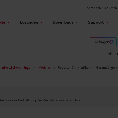
Anmelden / Registrier
kte
Lösungen
Downloads
Support
KI fragen
Überblic
herheitslichtvorhänge
Modelle
Robuster Dimmerfilter mit Gesamtlänge 9
n wir die Einhaltung der Zertifizierungsstandards.