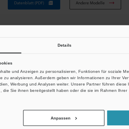
Datenblatt (PDF)
Andere Modelle
Details
ookies
Broschüre herunterladen
halte und Anzeigen zu personalisieren, Funktionen für soziale M
ite zu analysieren. Außerdem geben wir Informationen zu Ihrer V
edien, Werbung und Analysen weiter. Unsere Partner führen diese
die Sie ihnen bereitgestellt haben oder die sie im Rahmen Ihrer
sche Leitfäden
Datenblatt (PDF)
Handbücher
Kontakt / Support:
Fragen
Anpassen