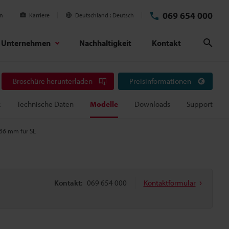
069 654 000
en
Karriere
Deutschland
Deutsch
Unternehmen
Nachhaltigkeit
Kontakt
Suc
Broschüre herunterladen
Preisinformationen
k
Technische Daten
Modelle
Downloads
Support
66 mm für SL
Kontakt:
069 654 000
Kontaktformular