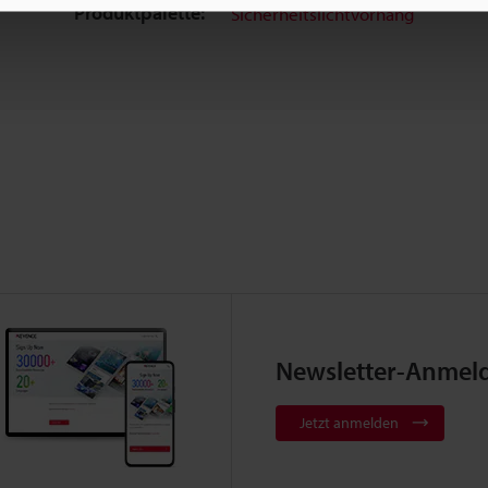
Produktpalette:
Sicherheitslichtvorhang
Newsletter-Anmel
Jetzt anmelden