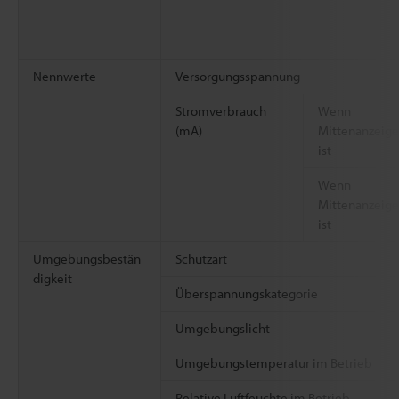
Nennwerte
Versorgungsspannung
Stromverbrauch
Wenn
(mA)
Mittenanzeige
ist
Wenn
Mittenanzeig
ist
Umgebungsbestän
Schutzart
digkeit
Überspannungskategorie
Umgebungslicht
Umgebungstemperatur im Betrieb
Relative Luftfeuchte im Betrieb