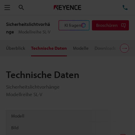
Suchen
TE
Menü
Sicherheitslichtvorhä
KI fragen
Broschüren
nge
Modellreihe SL-V
Überblick
Technische Daten
Modelle
Downloads
Suppor
Technische Daten
Sicherheitslichtvorhänge
Modellreihe SL-V
Modell
Bild