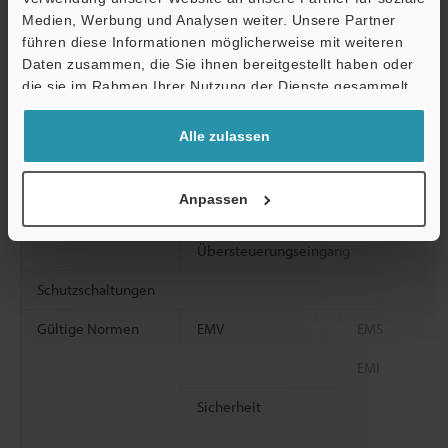
Ausgang für Statusinformationen 1, 2
Medien, Werbung und Analysen weiter. Unsere Partner
führen diese Informationen möglicherweise mit weiteren
Ö
Ausgang Muting-Lampe
Daten zusammen, die Sie ihnen bereitgestellt haben oder
Support
die sie im Rahmen Ihrer Nutzung der Dienste gesammelt
Eingang
EDM-Eingang
haben.
Warten-Eingang
Alle zulassen
Rückstellungseingang
Anpassen
Muting-Eingang 1, 2
Übersteuerungseingang
Schutzschaltungen
Gültige Normen
EMV
EMS
EMI
Sicherheit