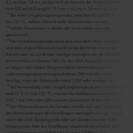
9,2 ms bzw. 7,6 ms, so dass sich als Summe der Ansprechzeiten
(von EIN auf AUS) ergibt: 10,3 ms + 9,2 ms + 7,6 ms = 27,1 ms.
*2
Bei einer Umgebungstemperatur zwischen 45 und 55 °C (113
bis 131 °F) , sollten 300 mA nicht überschritten werden.
*3
Gilt für Situationen, in denen die Stromzufuhr aus oder
getrennt ist.
*4
Der Verkabelungswiderstand zwischen dem OSSD-Ausgang
und dem angeschlossenen Gerät (ohne den Widerstand des
Kabels) darf nur 2,5 W oder weniger betragen, um den Betrieb
sicherstellen zu können. Falls Sie den NPN-Ausgang mit einem 15
m langen oder einem längeren Kabel verwenden und die
Ladeversorgungsspannungsaufnahme 200 mA oder mehr
beträgt, muss der Kabelwiderstand 1,0 W oder weniger sein.
*5
Bei Verwendung unter Umgebungstemperaturen zwischen 45
und 55 °C (113 to 131 °F), müssen Sie Glühlampen einsetzen (24
VDC, 1 bis 3 W) oder LED-Lampen (Laststrom: 10 bis 100 mA).
*6
Der Stromverbrauch des Senders erhöht sich um 10 mA und
der Stromverbrauch des Empfängers verringert sich um 10 mA,
wenn der AUX-Ausgang (rote Ader am Sender) und der EDM-
Eingang (rote Ader am Empfänger) zusammengeschaltet sind
und die folgende zusätzliche Bedingung erfüllt ist. (Der