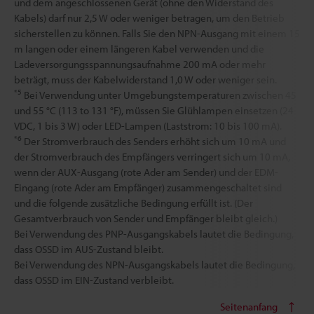
und dem angeschlossenen Gerät (ohne den Widerstand des
Kabels) darf nur 2,5 W oder weniger betragen, um den Betrieb
sicherstellen zu können. Falls Sie den NPN-Ausgang mit einem 15
m langen oder einem längeren Kabel verwenden und die
Ladeversorgungsspannungsaufnahme 200 mA oder mehr
beträgt, muss der Kabelwiderstand 1,0 W oder weniger sein.
*5
Bei Verwendung unter Umgebungstemperaturen zwischen 45
und 55 °C (113 to 131 °F), müssen Sie Glühlampen einsetzen (24
VDC, 1 bis 3 W) oder LED-Lampen (Laststrom: 10 bis 100 mA).
*6
Der Stromverbrauch des Senders erhöht sich um 10 mA und
der Stromverbrauch des Empfängers verringert sich um 10 mA,
wenn der AUX-Ausgang (rote Ader am Sender) und der EDM-
Eingang (rote Ader am Empfänger) zusammengeschaltet sind
und die folgende zusätzliche Bedingung erfüllt ist. (Der
Gesamtverbrauch von Sender und Empfänger bleibt gleich.)
Bei Verwendung des PNP-Ausgangskabels lautet die Bedingung,
dass OSSD im AUS-Zustand bleibt.
Bei Verwendung des NPN-Ausgangskabels lautet die Bedingung,
dass OSSD im EIN-Zustand verbleibt.
Seitenanfang