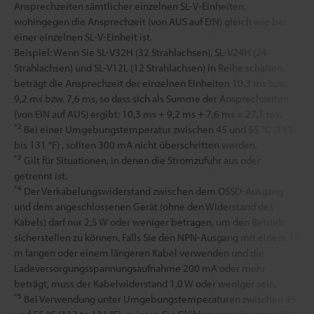
Ansprechzeiten sämtlicher einzelnen SL-V-Einheiten,
wohingegen die Ansprechzeit (von AUS auf EIN) gleich wie bei
einer einzelnen SL-V-Einheit ist.
Beispiel: Wenn Sie SL-V32H (32 Strahlachsen), SL-V24H (24
Strahlachsen) und SL-V12L (12 Strahlachsen) in Reihe schalten,
beträgt die Ansprechzeit der einzelnen Einheiten 10,3 ms bzw.
9,2 ms bzw. 7,6 ms, so dass sich als Summe der Ansprechzeiten
(von EIN auf AUS) ergibt: 10,3 ms + 9,2 ms + 7,6 ms = 27,1 ms.
*2
Bei einer Umgebungstemperatur zwischen 45 und 55 °C (113
bis 131 °F) , sollten 300 mA nicht überschritten werden.
*3
Gilt für Situationen, in denen die Stromzufuhr aus oder
getrennt ist.
*4
Der Verkabelungswiderstand zwischen dem OSSD-Ausgang
und dem angeschlossenen Gerät (ohne den Widerstand des
Kabels) darf nur 2,5 W oder weniger betragen, um den Betrieb
sicherstellen zu können. Falls Sie den NPN-Ausgang mit einem 15
m langen oder einem längeren Kabel verwenden und die
Ladeversorgungsspannungsaufnahme 200 mA oder mehr
beträgt, muss der Kabelwiderstand 1,0 W oder weniger sein.
*5
Bei Verwendung unter Umgebungstemperaturen zwischen 45