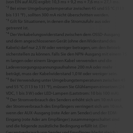
(von EIN auf AUS) ergibt: 10,3 ms + 9,2 ms + 7,6 ms = 27,1 ms.
*2
Bei einer Umgebungstemperatur zwischen 45 und 55 °C (113
bis 131 °F) , sollten 300 mA nicht überschritten werden.
*3
Gilt für Situationen, in denen die Stromzufuhr aus oder
getrennt ist.
*4
Der Verkabelungswiderstand zwischen dem OSSD-Ausgang
und dem angeschlossenen Gerät (ohne den Widerstand des
Kabels) darf nur 2,5 W oder weniger betragen, um den Betrieb
sicherstellen zu können. Falls Sie den NPN-Ausgang mit einem 15
m langen oder einem längeren Kabel verwenden und die
Ladeversorgungsspannungsaufnahme 200 mA oder mehr
beträgt, muss der Kabelwiderstand 1,0 W oder weniger sein.
*5
Bei Verwendung unter Umgebungstemperaturen zwischen 45
und 55 °C (113 to 131 °F), müssen Sie Glühlampen einsetzen (24
VDC, 1 bis 3 W) oder LED-Lampen (Laststrom: 10 bis 100 mA).
*6
Der Stromverbrauch des Senders erhöht sich um 10 mA und
der Stromverbrauch des Empfängers verringert sich um 10 mA,
wenn der AUX-Ausgang (rote Ader am Sender) und der EDM-
Eingang (rote Ader am Empfänger) zusammengeschaltet sind
und die folgende zusätzliche Bedingung erfüllt ist. (Der
Gesamtverbrauch von Sender und Empfänger bleibt gleich.)