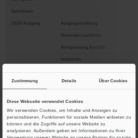
Betriebsart
OSSD-Ausgang
Ausgangsstrahlung
Maximaler Laststrom
Restspannung (bei EIN)
Leckstrom
max. kapazitive Last
Zustimmung
Details
Über Cookies
Lastimpedanz der Verkabelung
Nicht-
AUX
Diese Webseite verwendet Cookies
sicherheitsrelevant
Interlock-Reset-fähiger Ausgang
er Ausgang
Wir verwenden Cookies, um Inhalte und Anzeigen zu
personalisieren, Funktionen für soziale Medien anbieten zu
Alarmausgang
können und die Zugriffe auf unsere Website zu
analysieren. Außerdem geben wir Informationen zu Ihrer
Ausgang für Frei/Blockiert-Signal
Verwendung unserer Website an unsere Partner für soziale