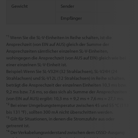
Gewicht
Sender
Empfänger
*1
Wenn Sie die SL-V-Einheiten in Reihe schalten, ist die
Ansprechzeit (von EIN auf AUS) gleich der Summe der
Ansprechzeiten sämtlicher einzelnen SL-V-Einheiten,
wohingegen die Ansprechzeit (von AUS auf EIN) gleich wie bei
einer einzelnen SL-V-Einheit ist.
Beispiel: Wenn Sie SL-V32H (32 Strahlachsen), SL-V24H (24
Strahlachsen) und SL-V12L (12 Strahlachsen) in Reihe schalten,
beträgt die Ansprechzeit der einzelnen Einheiten 10,3 ms bzw.
9,2 ms bzw. 7,6 ms, so dass sich als Summe der Ansprechzeiten
(von EIN auf AUS) ergibt: 10,3 ms + 9,2 ms + 7,6 ms = 27,1 ms.
*2
Bei einer Umgebungstemperatur zwischen 45 und 55 °C (113
bis 131 °F) , sollten 300 mA nicht überschritten werden.
*3
Gilt für Situationen, in denen die Stromzufuhr aus oder
getrennt ist.
*4
Der Verkabelungswiderstand zwischen dem OSSD-Ausgang