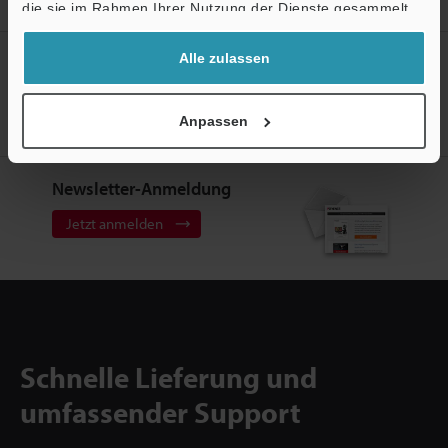
Support
Sicherheitslichtvorhänge
Downloads
die sie im Rahmen Ihrer Nutzung der Dienste gesammelt
haben.
Alle zulassen
Erstellen Sie Ihren KEYENCE
Account
Jetzt registrieren!
Anpassen
Newsletter-Anmeldung
Jetzt anmelden
Schnelle Lieferung und
umfassender Support