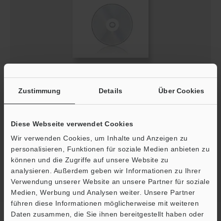
Keyence Lichtvorhang V2.0.0 DE.slb
Zustimmung
Details
Über Cookies
ZIP
:
574.2KB
[Version] 2.00
[Letzte Aktualisierung] 2013-05-29
Diese Webseite verwendet Cookies
Wir verwenden Cookies, um Inhalte und Anzeigen zu
Download
personalisieren, Funktionen für soziale Medien anbieten zu
können und die Zugriffe auf unsere Website zu
analysieren. Außerdem geben wir Informationen zu Ihrer
Verwendung unserer Website an unsere Partner für soziale
Medien, Werbung und Analysen weiter. Unsere Partner
führen diese Informationen möglicherweise mit weiteren
Ö
Startseite
Daten zusammen, die Sie ihnen bereitgestellt haben oder
Produkte
Sicherheit
Sicherheitslichtvorhang