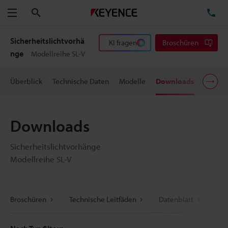
Suchen
TE
Menü
Sicherheitslichtvorhä
KI fragen
Broschüren
nge
Modellreihe SL-V
Überblick
Technische Daten
Modelle
Downloads
Suppor
Downloads
Sicherheitslichtvorhänge
Modellreihe SL-V
Broschüren
Technische Leitfäden
Datenblatt
CAD