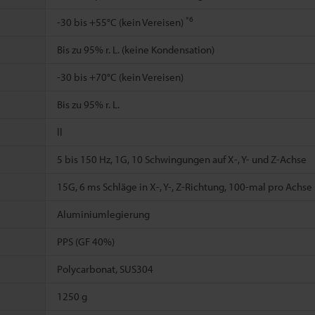
*6
-30 bis +55°C (kein Vereisen)
Bis zu 95% r. L. (keine Kondensation)
-30 bis +70°C (kein Vereisen)
Bis zu 95% r. L.
ll
5 bis 150 Hz, 1G, 10 Schwingungen auf X-, Y- und Z-Achse
15G, 6 ms Schläge in X-, Y-, Z-Richtung, 100-mal pro Achse
Aluminiumlegierung
PPS (GF 40%)
Polycarbonat, SUS304
1250 g