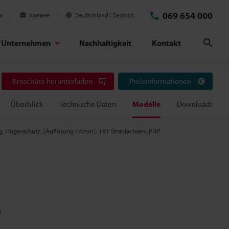
069 654 000
en
Karriere
Deutschland
Deutsch
Unternehmen
Nachhaltigkeit
Kontakt
Suc
Broschüre herunterladen
Preisinformationen
Überblick
Technische Daten
Modelle
Downloads
ng, Fingerschutz, (Auflösung 14mm), 191 Strahlachsen, PNP
P