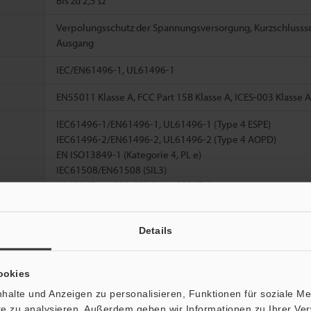
Bis zu 2,5 Ω
Verpolungsschutz der Spannungsversorgung, Kurzschluss
Ausgang
IEC/EN61496-1, UL61496-1
EN55011 Klasse A, FCC Part 15B Klasse A, ICES-003 Klasse A
IEC61496-1/EN61496-1, UL61496-1 (Type 4 ESPE)
IEC61496-2/EN61496-2, UL61496-2 (Type 4 AOPD)
EN ISO13849-1 (Kategorie 4, PL e)
IEC61508/EN61508 (SIL3)
UL60947-1 / CSA C22.2 No. 60947-1
UL1998
11,9
Details
*3
61,3
ookies
*4
Ein
78,4
halte und Anzeigen zu personalisieren, Funktionen für soziale M
41,1
ite zu analysieren. Außerdem geben wir Informationen zu Ihrer V