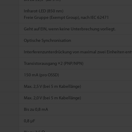
Infrarot-LED (850 nm)
Freie Gruppe (Exempt Group), nach IEC 62471
Geht auf EIN, wenn keine Unterbrechung vorliegt.
Optische Synchronisation
Interferenzunterdrückung von maximal zwei Einheiten ent
Transistorausgang ×2 (PNP/NPN)
150 mA (pro OSSD)
Max. 2,5 V (bei 5 m Kabellänge)
Max. 2,0 V (bei 5 m Kabellänge)
Bis zu 0,8 mA
0,8 μF