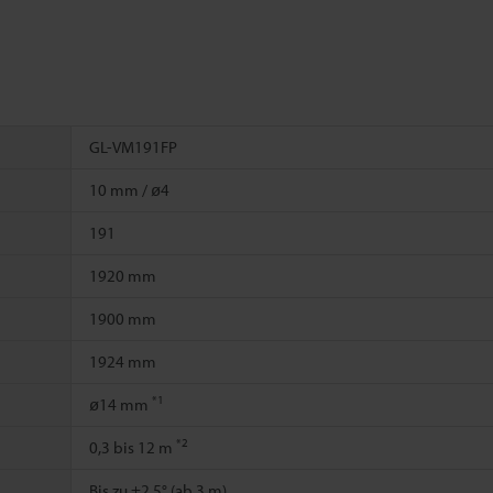
GL-VM191FP
10 mm / ø4
191
1920 mm
1900 mm
1924 mm
*1
ø14 mm
*2
0,3 bis 12 m
Bis zu ±2,5° (ab 3 m)