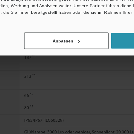
edien, Werbung und Analysen weiter. Unsere Partner führen diese
*3
118,8
die Sie ihnen bereitgestellt haben oder die sie im Rahmen Ihrer
*4
Ein
178,6
Kurzschlussstrom: Ca. 3 mA
Anpassen
24 V DC -20/+25% 10% Restwelligkeit (P-P) oder weniger, K
*5
187
*5
213
*5
66
*5
80
IP65/IP67 (IEC60529)
Glühlampe: 3000 Lux oder weniger, Sonnenlicht: 20.000 L