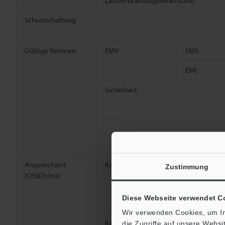
Lastverdrahtungswiderstand
Schutzschaltung
Gültige Normen
EMV
EMS
EMI
Sicherheit
Ansprechzeit
Kanal 0
Ein→Aus
Zustimmung
(OSSD) (ms)
Aus→Ein
Diese Webseite verwendet C
Asynchron→
Wir verwenden Cookies, um In
Kanal A oder B
Ein→Aus
die Zugriffe auf unsere Webs