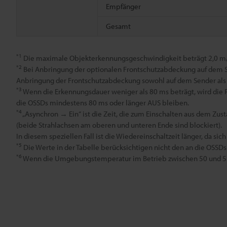
Empfänger
Gesamt
*1
Die maximale Objekterkennungsgeschwindigkeit beträgt 2,0 m/
*2
Bei Anbringung der optionalen Frontschutzabdeckung auf dem S
Anbringung der Frontschutzabdeckung sowohl auf dem Sender als 
*3
Wenn die Erkennungsdauer weniger als 80 ms beträgt, wird die Re
die OSSDs mindestens 80 ms oder länger AUS bleiben.
*4
„Asynchron → Ein“ ist die Zeit, die zum Einschalten aus dem Zus
(beide Strahlachsen am oberen und unteren Ende sind blockiert).
In diesem speziellen Fall ist die Wiedereinschaltzeit länger, da si
*5
Die Werte in der Tabelle berücksichtigen nicht den an die OSSD
*6
Wenn die Umgebungstemperatur im Betrieb zwischen 50 und 55°C