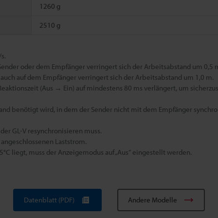
1260 g
2510 g
s.
ender oder dem Empfänger verringert sich der Arbeitsabstand um 0,5 m
auch auf dem Empfänger verringert sich der Arbeitsabstand um 1,0 m.
aktionszeit (Aus → Ein) auf mindestens 80 ms verlängert, um sicherzus
tand benötigt wird, in dem der Sender nicht mit dem Empfänger synchroni
ch der GL-V resynchronisieren muss.
s angeschlossenen Laststrom.
 liegt, muss der Anzeigemodus auf „Aus“ eingestellt werden.
Datenblatt (PDF)
Andere Modelle