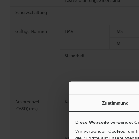
Lastverdrahtungswiderstand
Schutzschaltung
Gültige Normen
EMV
EMS
EMI
Sicherheit
Ansprechzeit
Kanal 0
Ein→Aus
Zustimmung
(OSSD) (ms)
Aus→Ein
Diese Webseite verwendet C
Asynchron→
Wir verwenden Cookies, um In
Kanal A oder B
Ein→Aus
die Zugriffe auf unsere Webs