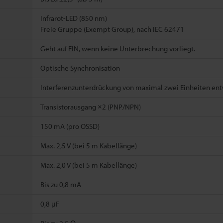
Infrarot-LED (850 nm)
Freie Gruppe (Exempt Group), nach IEC 62471
Geht auf EIN, wenn keine Unterbrechung vorliegt.
Optische Synchronisation
Interferenzunterdrückung von maximal zwei Einheiten ent
Transistorausgang ×2 (PNP/NPN)
150 mA (pro OSSD)
Max. 2,5 V (bei 5 m Kabellänge)
Max. 2,0 V (bei 5 m Kabellänge)
Bis zu 0,8 mA
0,8 μF