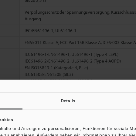
Bis zu 2,5 Ω
Verpolungsschutz der Spannungsversorgung, Kurzschluss
Ausgang
IEC/EN61496-1, UL61496-1
EN55011 Klasse A, FCC Part 15B Klasse A, ICES-003 Klasse A
IEC61496-1/EN61496-1, UL61496-1 (Type 4 ESPE)
IEC61496-2/EN61496-2, UL61496-2 (Type 4 AOPD)
EN ISO13849-1 (Kategorie 4, PL e)
IEC61508/EN61508 (SIL3)
UL60947-1 / CSA C22.2 No. 60947-1
UL1998
4,3
Details
*3
46,2
ookies
*4
Ein
51,9
halte und Anzeigen zu personalisieren, Funktionen für soziale M
11,0
ite zu analysieren. Außerdem geben wir Informationen zu Ihrer V