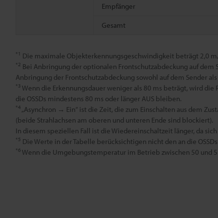
Empfänger
Gesamt
*1
Die maximale Objekterkennungsgeschwindigkeit beträgt 2,0 m/
*2
Bei Anbringung der optionalen Frontschutzabdeckung auf dem S
Anbringung der Frontschutzabdeckung sowohl auf dem Sender als 
*3
Wenn die Erkennungsdauer weniger als 80 ms beträgt, wird die Re
die OSSDs mindestens 80 ms oder länger AUS bleiben.
*4
„Asynchron → Ein“ ist die Zeit, die zum Einschalten aus dem Zus
(beide Strahlachsen am oberen und unteren Ende sind blockiert).
In diesem speziellen Fall ist die Wiedereinschaltzeit länger, da si
*5
Die Werte in der Tabelle berücksichtigen nicht den an die OSSD
*6
Wenn die Umgebungstemperatur im Betrieb zwischen 50 und 55°C