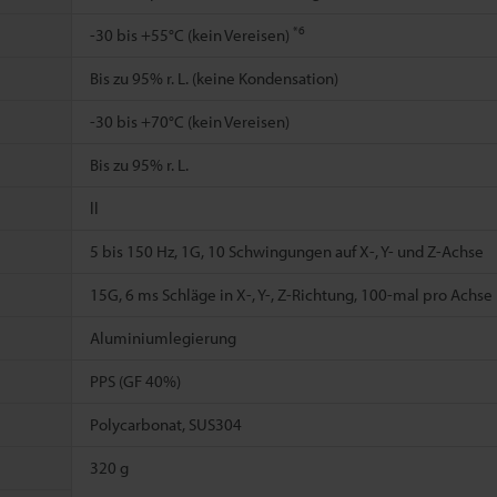
*6
-30 bis +55°C (kein Vereisen)
Bis zu 95% r. L. (keine Kondensation)
-30 bis +70°C (kein Vereisen)
Bis zu 95% r. L.
ll
5 bis 150 Hz, 1G, 10 Schwingungen auf X-, Y- und Z-Achse
15G, 6 ms Schläge in X-, Y-, Z-Richtung, 100-mal pro Achse
Aluminiumlegierung
PPS (GF 40%)
Polycarbonat, SUS304
320 g