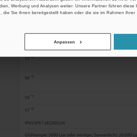
edien, Werbung und Analysen weiter. Unsere Partner führen diese
*3
56,8
die Sie ihnen bereitgestellt haben oder die sie im Rahmen Ihrer
*4
Ein
71,5
Kurzschlussstrom: Ca. 3 mA
Anpassen
24 V DC -20/+25% 10% Restwelligkeit (P-P) oder weniger, K
*5
77
*5
90
*5
50
*5
57
IP65/IP67 (IEC60529)
Glühlampe: 3000 Lux oder weniger, Sonnenlicht: 20.000 L