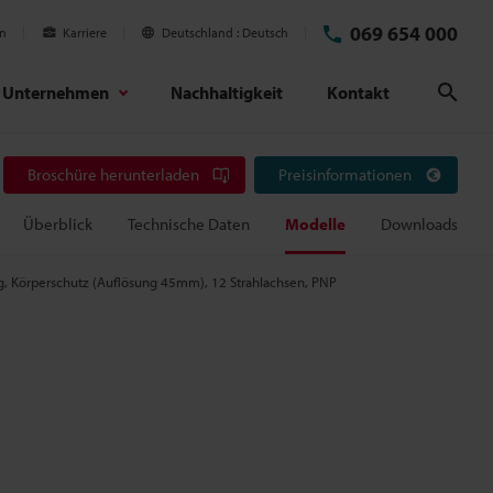
069 654 000
en
Karriere
Deutschland
Deutsch
Unternehmen
Nachhaltigkeit
Kontakt
Suc
Broschüre herunterladen
Preisinformationen
Überblick
Technische Daten
Modelle
Downloads
ng, Körperschutz (Auflösung 45mm), 12 Strahlachsen, PNP