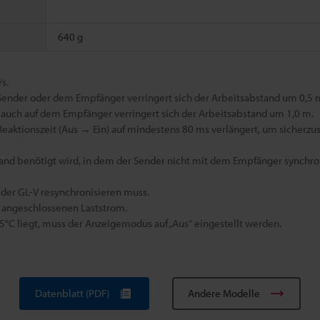
640 g
s.
ender oder dem Empfänger verringert sich der Arbeitsabstand um 0,5 m
auch auf dem Empfänger verringert sich der Arbeitsabstand um 1,0 m.
aktionszeit (Aus → Ein) auf mindestens 80 ms verlängert, um sicherzus
tand benötigt wird, in dem der Sender nicht mit dem Empfänger synchroni
ch der GL-V resynchronisieren muss.
s angeschlossenen Laststrom.
 liegt, muss der Anzeigemodus auf „Aus“ eingestellt werden.
Datenblatt (PDF)
Andere Modelle