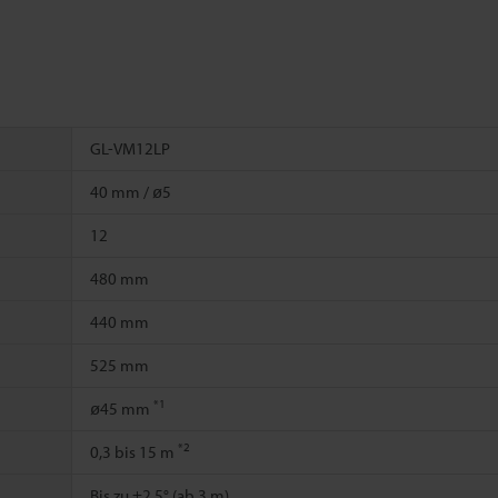
GL-VM12LP
40 mm / ø5
12
480 mm
440 mm
525 mm
*1
ø45 mm
*2
0,3 bis 15 m
Bis zu ±2,5° (ab 3 m)