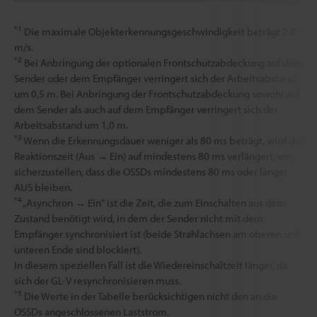
*1
Die maximale Objekterkennungsgeschwindigkeit beträgt 2,0
m/s.
*2
Bei Anbringung der optionalen Frontschutzabdeckung auf dem
Sender oder dem Empfänger verringert sich der Arbeitsabstand
um 0,5 m. Bei Anbringung der Frontschutzabdeckung sowohl auf
dem Sender als auch auf dem Empfänger verringert sich der
Arbeitsabstand um 1,0 m.
*3
Wenn die Erkennungsdauer weniger als 80 ms beträgt, wird die
Reaktionszeit (Aus → Ein) auf mindestens 80 ms verlängert, um
sicherzustellen, dass die OSSDs mindestens 80 ms oder länger
AUS bleiben.
*4
„Asynchron → Ein“ ist die Zeit, die zum Einschalten aus dem
Zustand benötigt wird, in dem der Sender nicht mit dem
Empfänger synchronisiert ist (beide Strahlachsen am oberen und
unteren Ende sind blockiert).
In diesem speziellen Fall ist die Wiedereinschaltzeit länger, da
sich der GL-V resynchronisieren muss.
*5
Die Werte in der Tabelle berücksichtigen nicht den an die
OSSDs angeschlossenen Laststrom.