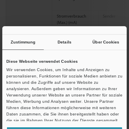
Stromverbrauch
Sender
(Max.) (mA)
Anzeigemodus:
Empfänger
Standard / Reduziert
/ Externe Steuerung
Zustimmung
Details
Über Cookies
Stromverbrauch
Sender
(Max.) (mA)
Diese Webseite verwendet Cookies
Empfänger
Anzeigemodus: Aus
Wir verwenden Cookies, um Inhalte und Anzeigen zu
Umgebungsbestän
Schutzart
personalisieren, Funktionen für soziale Medien anbieten zu
digkeit
können und die Zugriffe auf unsere Website zu
Umgebungslicht
analysieren. Außerdem geben wir Informationen zu Ihrer
Verwendung unserer Website an unsere Partner für soziale
Medien, Werbung und Analysen weiter. Unsere Partner
Umgebungstemperatur im Betrieb
führen diese Informationen möglicherweise mit weiteren
Ö
Daten zusammen, die Sie ihnen bereitgestellt haben oder
Relative Luftfeuchte im Betrieb
Support
die sie im Rahmen Ihrer Nutzung der Dienste gesammelt
haben.
Lagertemperatur