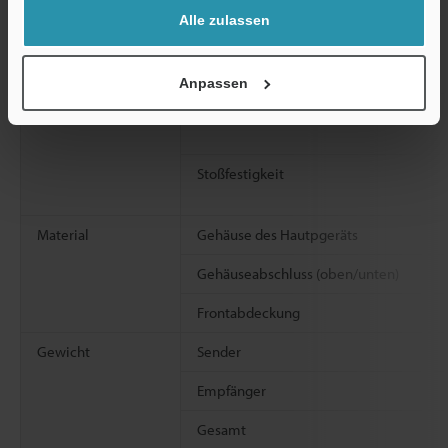
Alle zulassen
Relative Luftfeuchte bei Lagerung
Überspannungskategorie
Anpassen
Vibrationsfestigkeit
Stoßfestigkeit
Material
Gehäuse des Hautpgeräts
Gehäuseabschluss (oben/unten)
Frontabdeckung
Gewicht
Sender
Empfänger
Gesamt