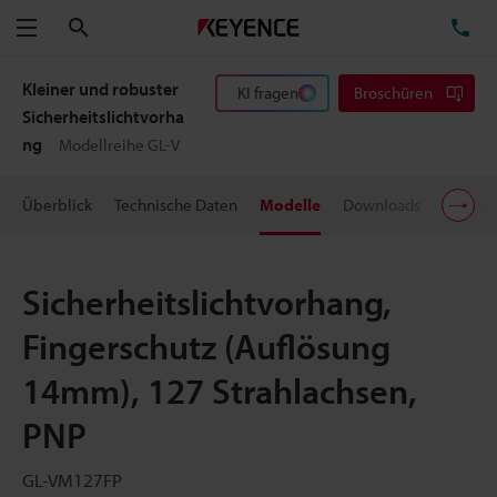
Suchen
TE
Menü
Kleiner und robuster
KI fragen
Broschüren
Sicherheitslichtvorha
ng
Modellreihe GL-V
Überblick
Technische Daten
Modelle
Downloads
Preisin
Sicherheitslichtvorhang,
Fingerschutz (Auflösung
14mm), 127 Strahlachsen,
PNP
GL-VM127FP