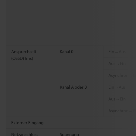
Ansprechzeit
Kanal 0
Ein→Aus
(OSSD) (ms)
Aus→Ein
Asynchron→E
Kanal A oder B
Ein→Aus
Aus→Ein
Asynchron→E
Externer Eingang
Netzanschluss
Spannung