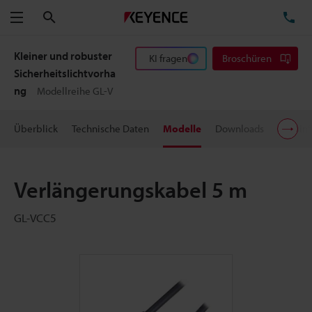
Suchen
TE
Menü
Kleiner und robuster
KI fragen
Broschüren
Sicherheitslichtvorha
ng
Modellreihe GL-V
Überblick
Technische Daten
Modelle
Downloads
Preisin
Verlängerungskabel 5 m
GL-VCC5