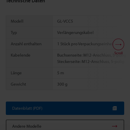
Technische Daten
Modell
GL-VCC5
Typ
Verlängerungskabel
Anzahl enthalten
1 Stück pro Verpackungseinheit
Scroll
Kabelende
Buchsenseite: M12-Anschluss, 5-polig
Steckerseite: M12-Anschluss, 5-polig
Länge
5 m
Gewicht
300 g
Datenblatt (PDF)
Andere Modelle