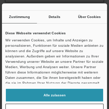
Zustimmung
Details
Über Cookies
Broschüre herunterladen
Diese Webseite verwendet Cookies
Wir verwenden Cookies, um Inhalte und Anzeigen zu
personalisieren, Funktionen für soziale Medien anbieten zu
können und die Zugriffe auf unsere Website zu
Technische Leitfäden
analysieren. Außerdem geben wir Informationen zu Ihrer
Verwendung unserer Website an unsere Partner für soziale
Datenblatt (PDF)
Medien, Werbung und Analysen weiter. Unsere Partner
CAD / CAE
führen diese Informationen möglicherweise mit weiteren
Ö
Daten zusammen, die Sie ihnen bereitgestellt haben oder
Handbücher
Support
die sie im Rahmen Ihrer Nutzung der Dienste gesammelt
haben.
Software
Alle zulassen
Fragen