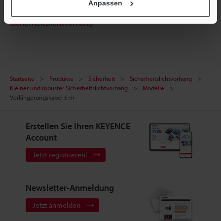
Terminwunsch
Anpassen
Sicherheitslichtvorhang
Startseite
Produkte
Sicherheit
Sicherheitslichtvorhang
Kleiner und robuster Sicherheitslichtvorhang
Modelle
Verlängerungskabel 5 m
Erstellen Sie Ihren KEYENCE
Account
Jetzt registrieren!
Newsletter-Anmeldung
Jetzt anmelden