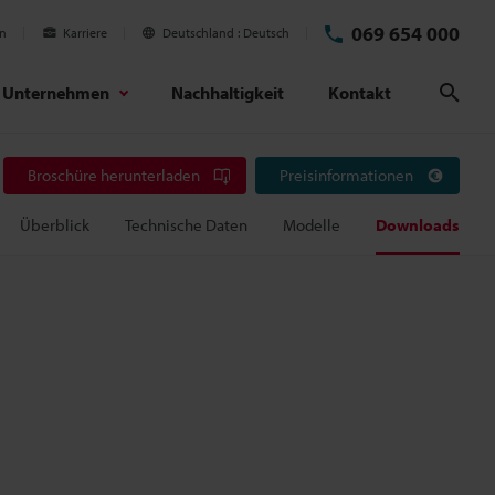
069 654 000
en
Karriere
Deutschland
Deutsch
Unternehmen
Nachhaltigkeit
Kontakt
Suc
Broschüre herunterladen
Preisinformationen
Überblick
Technische Daten
Modelle
Downloads