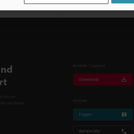
und
Kontakt / Support
rt
Downloads
s hin zur
Kontakt
ten bei Ihnen
Fragen
069 654 000