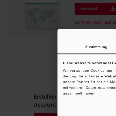
Download
Zur Merkliste hinzufü
Zustimmung
Diese Webseite verwendet C
Wir verwenden Cookies, um In
die Zugriffe auf unsere Webs
unsere Partner für soziale M
mit weiteren Daten zusammen, 
gesammelt haben.
Erstellen Sie Ihren KEYENCE
Account