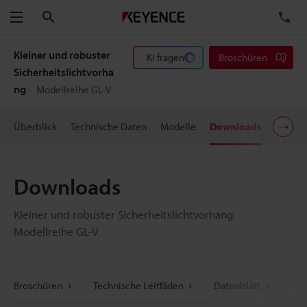
Suchen
TE
Menü
Kleiner und robuster
KI fragen
Broschüren
Sicherheitslichtvorha
ng
Modellreihe GL-V
Überblick
Technische Daten
Modelle
Downloads
Preisi
Downloads
Kleiner und robuster Sicherheitslichtvorhang
Modellreihe GL-V
Broschüren
Technische Leitfäden
Datenblatt
CAD