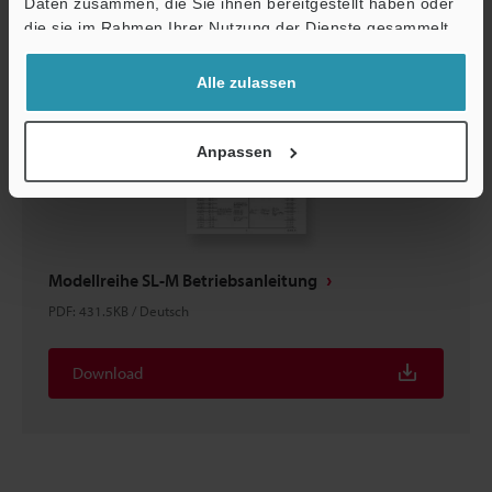
Daten zusammen, die Sie ihnen bereitgestellt haben oder
Support
die sie im Rahmen Ihrer Nutzung der Dienste gesammelt
haben.
Alle zulassen
Anpassen
Modellreihe SL-M Betriebsanleitung
PDF
:
431.5KB
/
Deutsch
Download