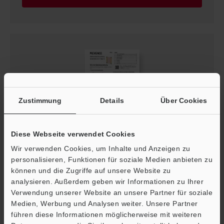
Zustimmung
Details
Über Cookies
Diese Webseite verwendet Cookies
Modellreihe GL-V (Type 4) IO-Link
Wir verwenden Cookies, um Inhalte und Anzeigen zu
Betriebsanleitung
personalisieren, Funktionen für soziale Medien anbieten zu
können und die Zugriffe auf unsere Website zu
PDF
:
558.1KB
/
Deutsch
analysieren. Außerdem geben wir Informationen zu Ihrer
Verwendung unserer Website an unsere Partner für soziale
Download
Medien, Werbung und Analysen weiter. Unsere Partner
führen diese Informationen möglicherweise mit weiteren
Ö