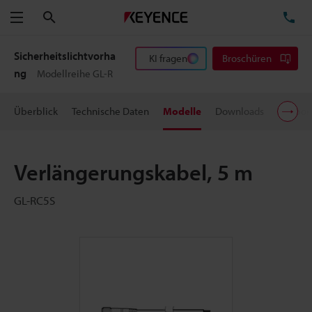
Suchen
TE
Menü
Sicherheitslichtvorha
KI fragen
Broschüren
ng
Modellreihe GL-R
Überblick
Technische Daten
Modelle
Downloads
Suppor
Verlängerungskabel, 5 m
GL-RC5S