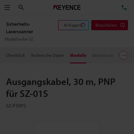
Suchen
TE
Menü
Sicherheits-
KI fragen
Broschüren
Laserscanner
Modellreihe SZ
Überblick
Technische Daten
Modelle
Downloads
Suppor
Ausgangskabel, 30 m, PNP
für SZ-01S
SZ-P30PS