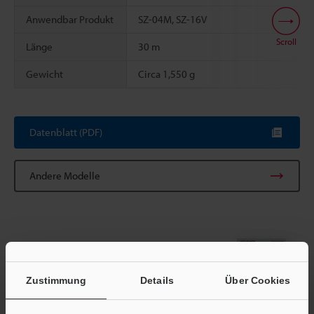
Anwendbar Produkt
SZ-04M, SZ-16V
Scroll
Länge
30 m
Gewicht
Circa 1,550 g
Datenblatt (PDF)
Andere Modelle
Broschüre herunterladen
Zustimmung
Details
Über Cookies