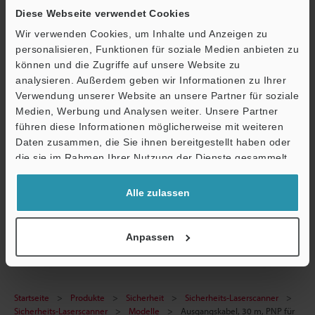
Diese Webseite verwendet Cookies
Technische Leitfäden
Wir verwenden Cookies, um Inhalte und Anzeigen zu
personalisieren, Funktionen für soziale Medien anbieten zu
Datenblatt (PDF)
können und die Zugriffe auf unsere Website zu
CAD / CAE
analysieren. Außerdem geben wir Informationen zu Ihrer
Verwendung unserer Website an unsere Partner für soziale
Handbücher
Medien, Werbung und Analysen weiter. Unsere Partner
führen diese Informationen möglicherweise mit weiteren
Ö
Software
Daten zusammen, die Sie ihnen bereitgestellt haben oder
Support
die sie im Rahmen Ihrer Nutzung der Dienste gesammelt
Fragen
haben.
Terminwunsch
Alle zulassen
Sicherheits-Laserscanner
Anpassen
Startseite
Produkte
Sicherheit
Sicherheits-Laserscanner
Sicherheits-Laserscanner
Modelle
Ausgangskabel, 30 m, PNP für