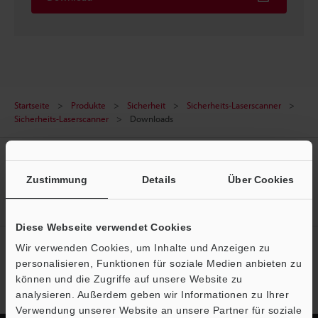
Startseite
Produkte
Sicherheit
Sicherheits-Laserscanner
Sicherheits-Laserscanner
Downloads
Erstellen Sie Ihren KEYENCE
Account
Zustimmung
Details
Über Cookies
Jetzt registrieren!
Diese Webseite verwendet Cookies
Newsletter-Anmeldung
Wir verwenden Cookies, um Inhalte und Anzeigen zu
personalisieren, Funktionen für soziale Medien anbieten zu
Jetzt anmelden
können und die Zugriffe auf unsere Website zu
analysieren. Außerdem geben wir Informationen zu Ihrer
Verwendung unserer Website an unsere Partner für soziale