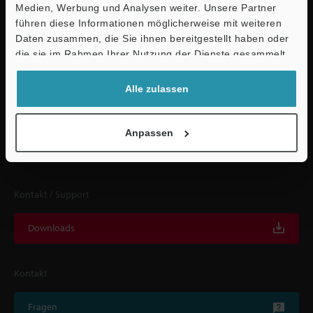
Medien, Werbung und Analysen weiter. Unsere Partner
führen diese Informationen möglicherweise mit weiteren
Ö
Daten zusammen, die Sie ihnen bereitgestellt haben oder
Support
die sie im Rahmen Ihrer Nutzung der Dienste gesammelt
Schnelle Lieferung und
haben.
umfassender Support
Alle zulassen
KEYENCE unterstützt Sie von der Produktauswahl bis hin zur Inbetriebnahme
Anpassen
und darüber hinaus durch Spezialisten bei Ihnen vor Ort.
Kontakt / Support
Downloads
Kontakt
Fragen