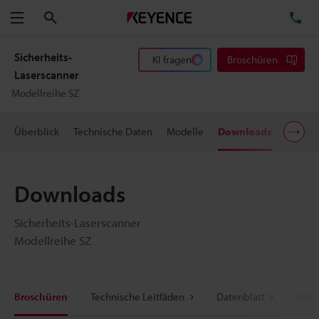
Suchen
TE
Menü
Sicherheits-
KI fragen
Broschüren
Laserscanner
Modellreihe SZ
Überblick
Technische Daten
Modelle
Downloads
Suppor
Downloads
Sicherheits-Laserscanner
Modellreihe SZ
Broschüren
Technische Leitfäden
Datenblatt
CAD 