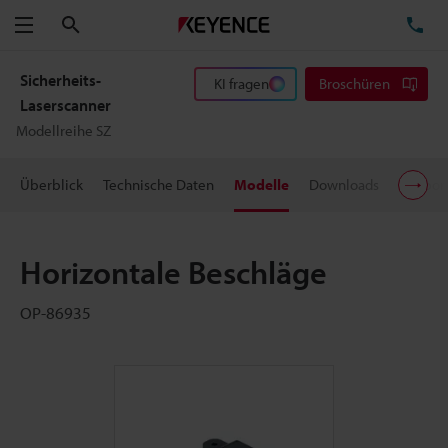
Suchen
TE
Menü
Sicherheits-
KI fragen
Broschüren
Laserscanner
Modellreihe SZ
Überblick
Technische Daten
Modelle
Downloads
Suppor
Horizontale Beschläge
OP-86935