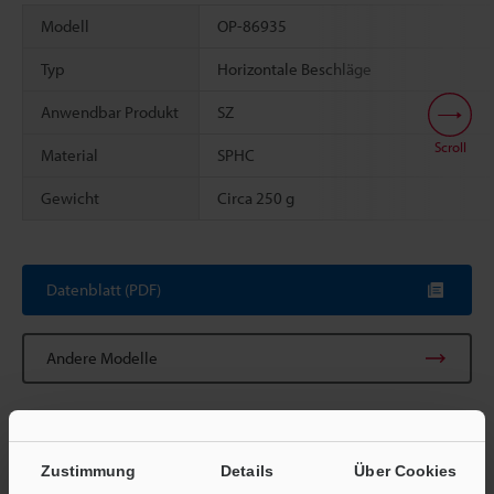
Modell
OP-86935
Typ
Horizontale Beschläge
Anwendbar Produkt
SZ
Scroll
Material
SPHC
Gewicht
Circa 250 g
Datenblatt (PDF)
Andere Modelle
Zustimmung
Details
Über Cookies