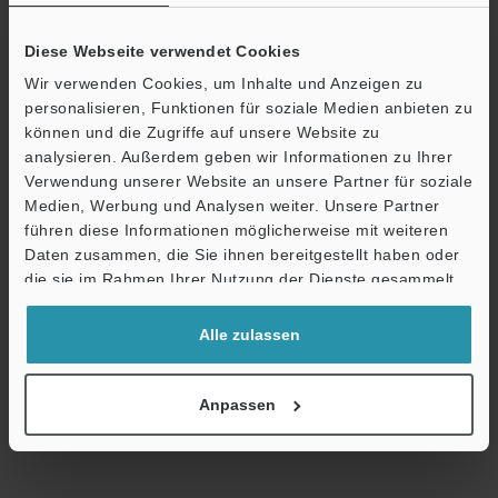
Broschüre herunterladen
Diese Webseite verwendet Cookies
Wir verwenden Cookies, um Inhalte und Anzeigen zu
personalisieren, Funktionen für soziale Medien anbieten zu
Technische Leitfäden
können und die Zugriffe auf unsere Website zu
analysieren. Außerdem geben wir Informationen zu Ihrer
Datenblatt (PDF)
Verwendung unserer Website an unsere Partner für soziale
Medien, Werbung und Analysen weiter. Unsere Partner
CAD / CAE
führen diese Informationen möglicherweise mit weiteren
Ö
Handbücher
Daten zusammen, die Sie ihnen bereitgestellt haben oder
Support
die sie im Rahmen Ihrer Nutzung der Dienste gesammelt
Software
haben.
Alle zulassen
Fragen
Terminwunsch
Anpassen
Sicherheits-Laserscanner