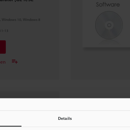
1, Windows 10, Windows 8
-11-13
gen
thek
Details
-11-08