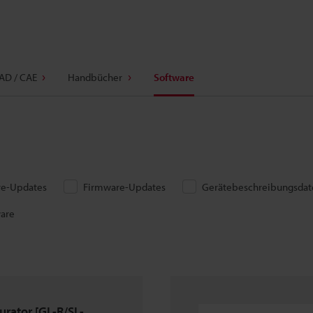
AD / CAE
Handbücher
Software
re-Updates
Firmware-Updates
Gerätebeschreibungsdat
ware
urator [GL-R/SL-