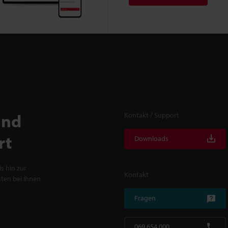
und
Kontakt / Support
rt
Downloads
s hin zur
Kontakt
ten bei Ihnen
Fragen
069 654 000