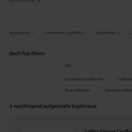
Broschüren
Technische Leitfäden
Datenblatt
C
Nach Typ filtern
Alle
Installationssoftware
Softwa
Test-Software
Sonstige Soft
3
nachfolgend aufgelistete Ergebnisse
Safety Device Config