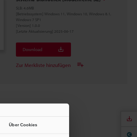
SLB
:
4.6MB
[Betriebssystem] Windows 11, Windows 10, Windows 8.1,
Windows 7 SP1
[Version] 1.0.0
[Letzte Aktualisierung] 2025-06-17
Download
Zur Merkliste hinzufügen
Über Cookies