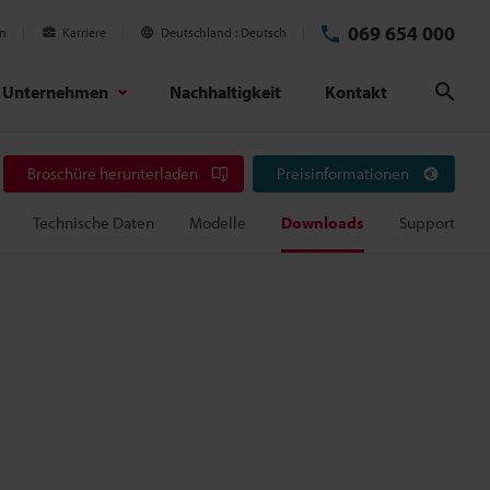
069 654 000
en
Karriere
Deutschland
Deutsch
Unternehmen
Nachhaltigkeit
Kontakt
Suc
Broschüre herunterladen
Preisinformationen
Technische Daten
Modelle
Downloads
Support