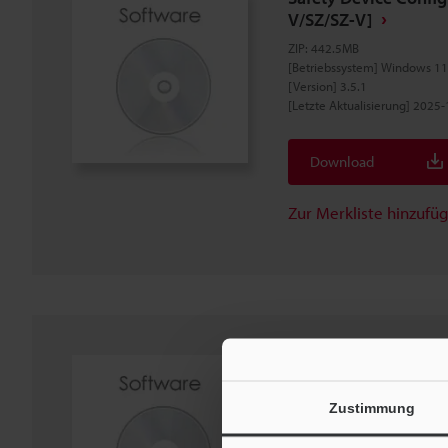
V/SZ/SZ-V]
ZIP
:
442.5MB
[Betriebssystem] Windows 1
[Version] 3.5.1
[Letzte Aktualisierung] 2025
Download
Zur Merkliste hinzufü
VDMA 66413 Biblio
ZIP
:
3.6MB
Zustimmung
[Version] 2.0.0
[Letzte Aktualisierung] 2022